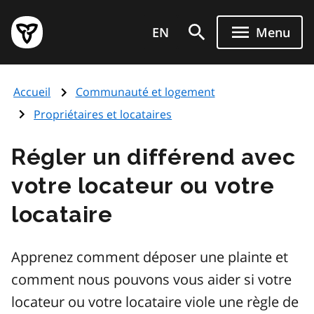
Aller
Page
au
EN
Menu
d'accueil
contenu
du
principal
gouvernement
Accueil
Communauté et logement
de
l'Ontario
Propriétaires et locataires
Régler un différend avec
votre locateur ou votre
locataire
Apprenez comment déposer une plainte et
comment nous pouvons vous aider si votre
locateur ou votre locataire viole une règle de