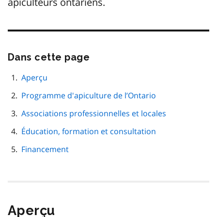
apiculteurs ontariens.
Dans cette page
Passer
cette
navigation
Aperçu
de
Programme d'apiculture de l’Ontario
page
Associations professionnelles et locales
Éducation, formation et consultation
Financement
Aperçu