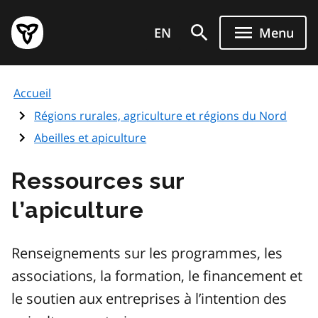
Aller
Page
au
EN
Menu
d'accueil
contenu
du
principal
gouvernement
Accueil
de
l'Ontario
Régions rurales, agriculture et régions du Nord
Abeilles et apiculture
Ressources sur
l’apiculture
Renseignements sur les programmes, les
associations, la formation, le financement et
le soutien aux entreprises à l’intention des