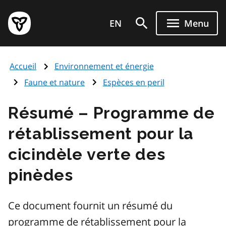
Aller
Page
au
EN
Menu
d'accueil
contenu
du
principal
gouvernement
Accueil
Environnement et énergie
de
l'Ontario
Faune et nature
Espèces en peril
Résumé – Programme de
rétablissement pour la
cicindèle verte des
pinèdes
Ce document fournit un résumé du
programme de rétablissement pour la