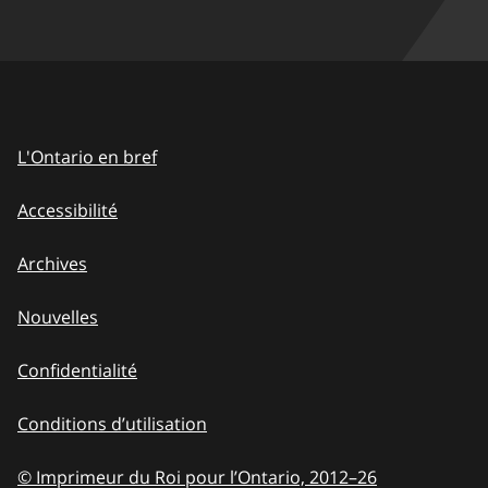
L'Ontario en bref
Accessibilité
Archives
Nouvelles
Confidentialité
Conditions d’utilisation
© Imprimeur du Roi pour l’Ontario, 2012
–
to
26