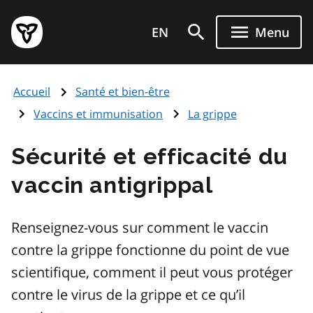
Aller
Page
au
EN
Menu
d'accueil
contenu
du
principal
gouvernement
Accueil
Santé et bien-être
de
l'Ontario
Vaccins et immunisation
La grippe
Sécurité et efficacité du
vaccin antigrippal
Renseignez-vous sur comment le vaccin
contre la grippe fonctionne du point de vue
scientifique, comment il peut vous protéger
contre le virus de la grippe et ce qu’il