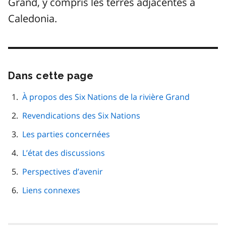
Grand, y compris les terres adjacentes à
Caledonia.
Dans cette page
Passer
cette
navigation
À propos des Six Nations de la rivière Grand
de
Revendications des Six Nations
page
Les parties concernées
L’état des discussions
Perspectives d’avenir
Liens connexes