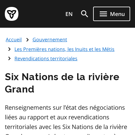
Aller
Page
au
EN
Menu
d'accueil
contenu
du
principal
gouvernement
Accueil
Gouvernement
de
l'Ontario
Les Premières nations, les Inuits et les Métis
Revendications territoriales
Six Nations de la rivière
Grand
Renseignements sur l’état des négociations
liées au rapport et aux revendications
territoriales avec les Six Nations de la rivière