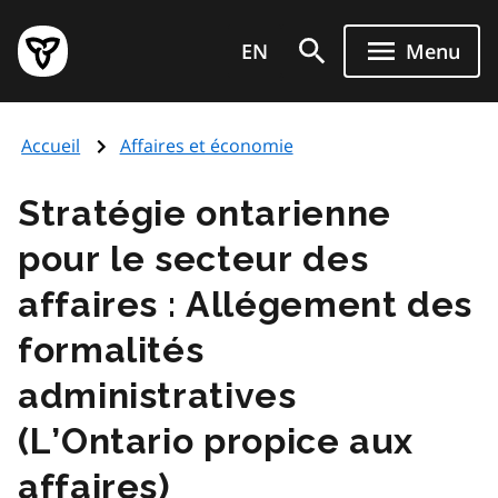
Aller
Page
au
EN
Menu
d'accueil
contenu
du
principal
gouvernement
Accueil
Affaires et économie
de
l'Ontario
Stratégie ontarienne
pour le secteur des
affaires : Allégement des
formalités
administratives
(L’Ontario propice aux
affaires)