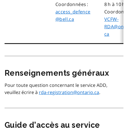
Coordonnées :
8 h à 10 h
access_defence
Coordonné
@bell.ca
VCFW-
RDA@onta
ca
Renseignements généraux
Pour toute question concernant le service ADD,
veuillez écrire à
rda-registration@ontario.ca
.
Guide d’accès au service