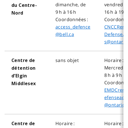
dimanche, de
vendredi, 
du Centre-
9 h à 16 h
16 h à 19 h
Nord
Coordonnées :
Coordonné
access_defence
CNCCRem
@bell.ca
DefenseAc
s@ontario
sans objet
Horaire :
Centre de
Mercredi,
détention
8 h à 9 h
d’Elgin
Coordonné
Middlesex
EMDCrem
efenseacc
@ontario.
Horaire :
Horaire :
Centre de