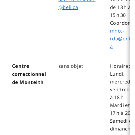
@bell.ca
de 13 h à
15 h 30
Coordonné
mhcc-
rda@ontar
a
sans objet
Horaire :
Centre
Lundi,
correctionnel
mercredi 
de Monteith
vendredi, 
à 18 h
Mardi et j
17 h à 20 
Samedi et
dimanche,