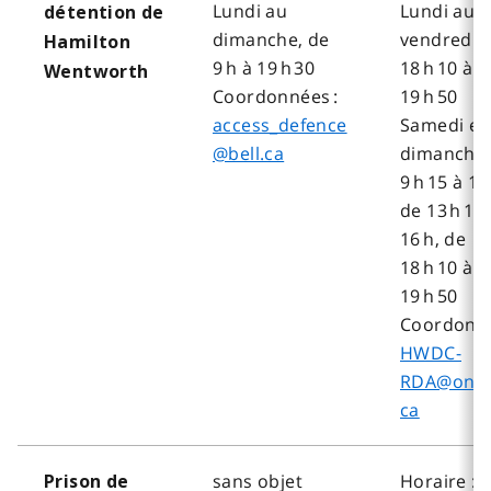
Lundi au
Lundi au
détention de
dimanche, de
vendredi, 
Hamilton
9 h à 19 h 30
18 h 10 à
Wentworth
Coordonnées :
19 h 50
access_defence
Samedi et
@bell.ca
dimanche,
9 h 15 à 11
de 13 h 15
16 h, de
18 h 10 à
19 h 50
Coordonné
HWDC-
RDA@onta
ca
sans objet
Horaire :
Prison de