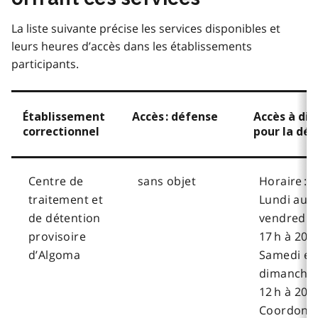
La liste suivante précise les services disponibles et
leurs heures d’accès dans les établissements
participants.
Établissement
Accès : défense
Accès à dis
correctionnel
pour la dé
Centre de
sans objet
Horaire :
traitement et
Lundi au
de détention
vendredi, 
provisoire
17 h à 20 
d’Algoma
Samedi et
dimanche,
12 h à 20 h
Coordonné