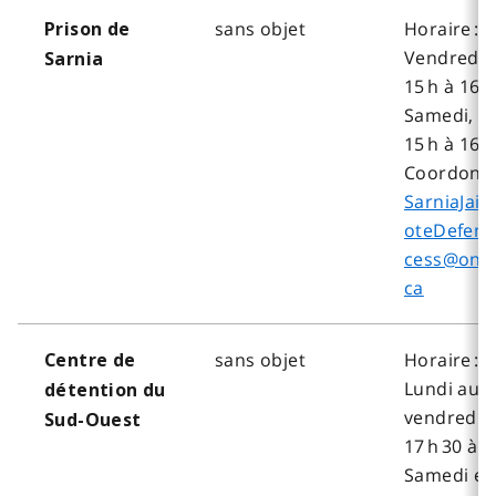
sans objet
Horaire :
Prison de
Vendredi,
Sarnia
15 h à 16 
Samedi, d
15 h à 16 h
Coordonné
SarniaJai
oteDefens
cess@onta
ca
sans objet
Horaire :
Centre de
Lundi au
détention du
vendredi, 
Sud-Ouest
17 h 30 à 
Samedi et