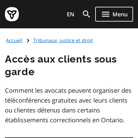
Aller
Page
au
EN
Menu
d'accueil
contenu
du
principal
gouvernement
Accueil
Tribunaux, justice et droit
de
l'Ontario
Accès aux clients sous
garde
Comment les avocats peuvent organiser des
téléconférences gratuites avec leurs clients
ou clientes détenus dans certains
établissements correctionnels en Ontario.