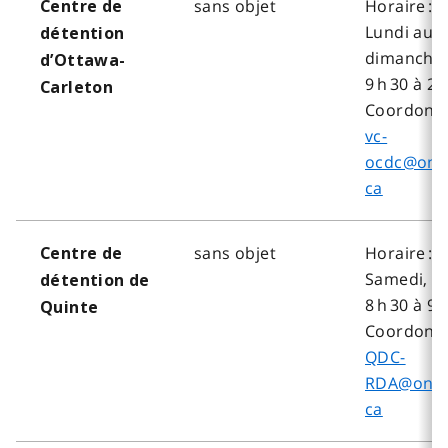
sans objet
Horaire :
Centre de
Lundi au
détention
dimanche,
d’Ottawa-
9 h 30 à 20
Carleton
Coordonné
vc-
ocdc@onta
ca
sans objet
Horaire :
Centre de
Samedi, d
détention de
8 h 30 à 9 
Quinte
Coordonné
QDC-
RDA@onta
ca