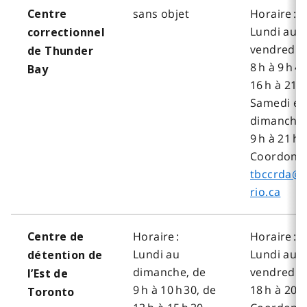
sans objet
Horaire :
Centre
Lundi au
correctionnel
vendredi, 
de Thunder
8 h à 9 h 4
Bay
16 h à 21 
Samedi et
dimanche,
9 h à 21 h
Coordonné
tbccrda@
rio.ca
Horaire :
Horaire :
Centre de
Lundi au
Lundi au
détention de
dimanche, de
vendredi, 
l’Est de
9 h à 10 h 30, de
18 h à 20 h
Toronto