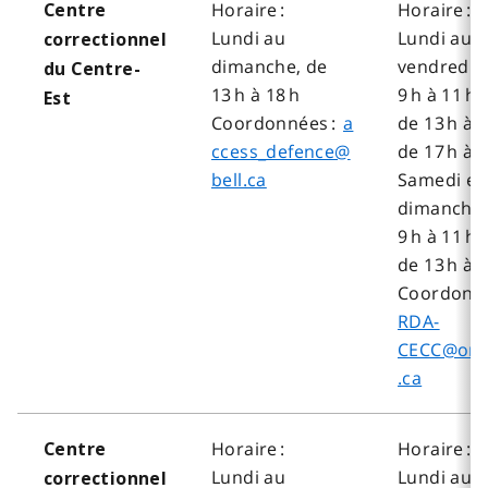
Horaire :
Horaire :
Centre
Lundi au
Lundi au
correctionnel
dimanche, de
vendredi, 
du Centre-
13 h à 18 h
9 h à 11 h 
Est
Coordonnées :
a
de 13 h à 1
ccess_defence@
de 17 h à 
bell.ca
Samedi et
dimanche,
9 h à 11 h 
de 13 h à 1
Coordonné
RDA-
CECC@ont
.ca
Horaire :
Horaire :
Centre
Lundi au
Lundi au
correctionnel