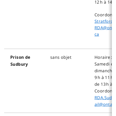
12 h à 14 h
Coordonné
Stratfordja
RDA@onta
ca
sans objet
Horaire :
Prison de
Samedi et
Sudbury
dimanche,
9 h à 11 h 
de 13 h à 1
Coordonné
RDA.Sudbu
ail@ontari