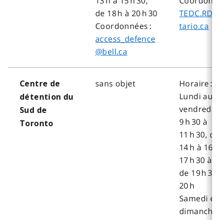
13 h à 15 h 30,
Coordonné
de 18 h à 20 h 30
TEDC.RD
Coordonnées :
tario.ca
access_defence
@bell.ca
sans objet
Horaire :
Centre de
Lundi au
détention du
vendredi, 
Sud de
9 h 30 à
Toronto
11 h 30, de
14 h à 16 h
17 h 30 à 1
de 19 h 30
20 h
Samedi et
dimanche,