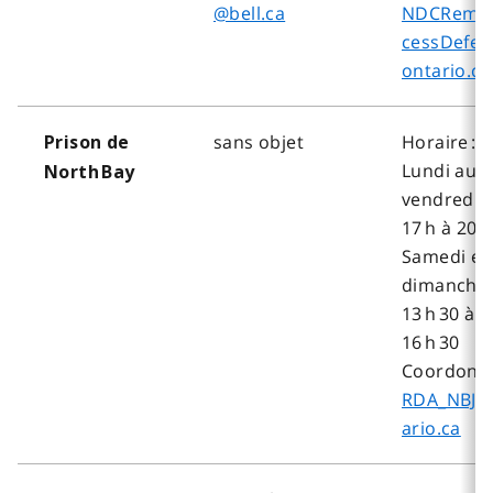
@bell.ca
NDCRemo
cessDefe
ontario.ca
sans objet
Horaire :
Prison de
Lundi au
North Bay
vendredi, 
17 h à 20 
Samedi et
dimanche,
13 h 30 à
16 h 30
Coordonné
RDA_NBJ@
ario.ca