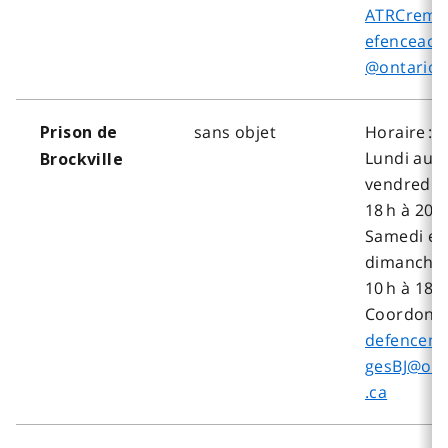
ATRCremo
efenceacc
@ontario.
sans objet
Horaire :
Prison de
Lundi au
Brockville
vendredi, 
18 h à 20 
Samedi et
dimanche,
10 h à 18 h
Coordonné
defencem
gesBJ@ont
.ca