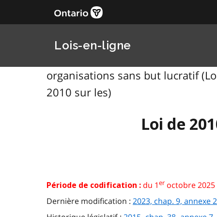
Lois-en-ligne
organisations sans but lucratif (Lo
2010 sur les)
Loi de 201
er
du 1
octobre 2025 
Période de codification :
Dernière modification :
2023, chap. 9, annexe 