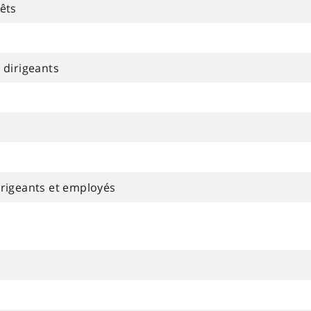
êts
 dirigeants
irigeants et employés