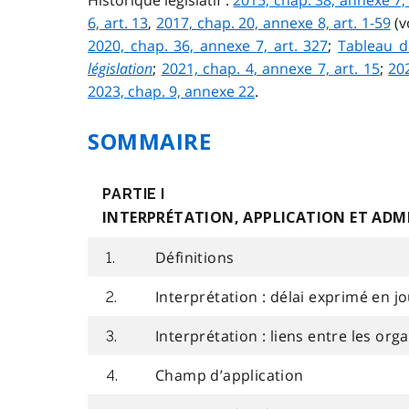
Historique législatif :
2015, chap. 38, annexe 7, 
6, art. 13
,
2017, chap. 20, annexe 8, art. 1-59
(v
2020, chap. 36, annexe 7, art. 327
;
Tableau de
législation
;
2021, chap. 4, annexe 7, art. 15
;
20
2023, chap. 9, annexe 22
.
SOMMAIRE
PARTIE I
INTERPRÉTATION, APPLICATION ET ADM
Définitions
1.
Interprétation : délai exprimé en j
2.
Interprétation : liens entre les org
3.
Champ d’application
4.