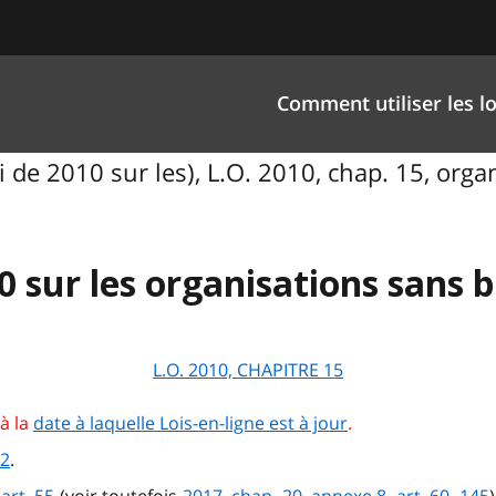
Comment utiliser les lo
i de 2010 sur les), L.O. 2010, chap. 15, organ
0 sur les organisations sans b
L.O. 2010, CHAPITRE 15
à la
date à laquelle Lois-en-ligne est à jour
.
22
.