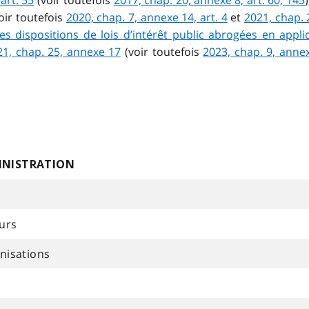
art. 55
(voir toutefois
2017, chap. 20, annexe 8, art. 60, 145
)
oir toutefois
2020, chap. 7, annexe 14, art. 4
et
2021, chap. 
s dispositions de lois d’intérêt public abrogées en applic
21, chap. 25, annexe 17
(voir toutefois
2023, chap. 9, annex
INISTRATION
ours
anisations