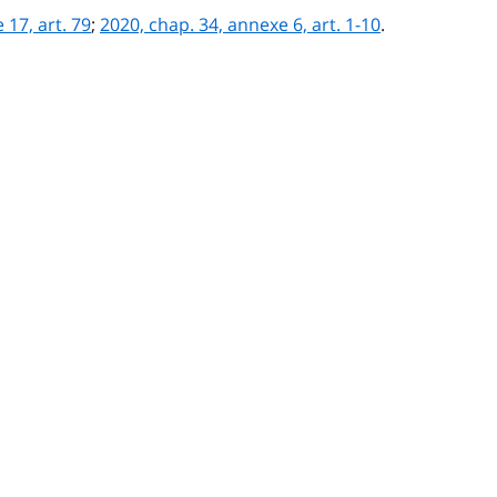
 17, art. 79
;
2020, chap. 34, annexe 6, art. 1-10
.