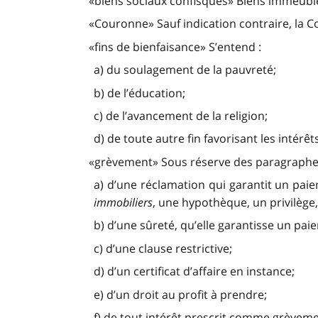
«biens sociaux confisqués» Biens immeuble
«Couronne» Sauf indication contraire, la C
«fins de bienfaisance» S’entend :
a) du soulagement de la pauvreté;
b) de l’éducation;
c) de l’avancement de la religion;
d) de toute autre fin favorisant les intérêt
«grèvement» Sous réserve des paragraphes (
a) d’une réclamation qui garantit un pai
immobiliers
, une hypothèque, un privilège,
b) d’une sûreté, qu’elle garantisse un pai
c) d’une clause restrictive;
d) d’un certificat d’affaire en instance;
e) d’un droit au profit à prendre;
f) de tout intérêt prescrit comme grèvem