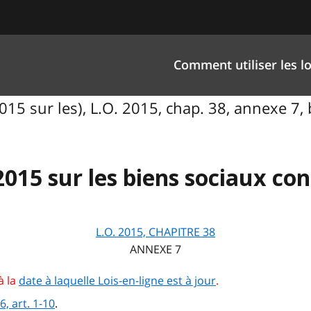
Comment utiliser les lo
015 sur les), L.O. 2015, chap. 38, annexe 7,
2015 sur les biens sociaux co
L.O.
2015,
CHAPITRE
38
ANNEXE 7
à la
date à laquelle Lois-en-ligne est à jour
.
, art. 1-10
.