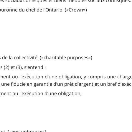
s sociaux confisqués et biens meubles sociaux confisqués. 
ouronne du chef de l’Ontario. («Crown»)
s de la collectivité. («charitable purposes»)
2) et (3), s’entend :
ement ou l’exécution d’une obligation, y compris une charg
 une fiducie en garantie d’un prêt d’argent et un bref d’exéc
ement ou l’exécution d’une obligation;
ent. («encumbrance»)