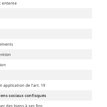
 : entente
vements
ention
tion
application de l’art. 19
biens sociaux confisqués
ser des biens à ses fins