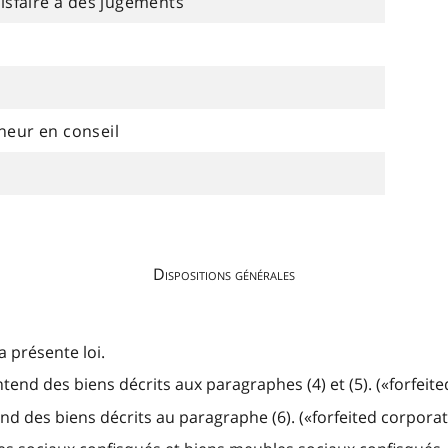
tisfaire à des jugements
neur en conseil
Dispositions générales
a présente loi.
end des biens décrits aux paragraphes (4) et (5). («forfeite
d des biens décrits au paragraphe (6). («forfeited corpora