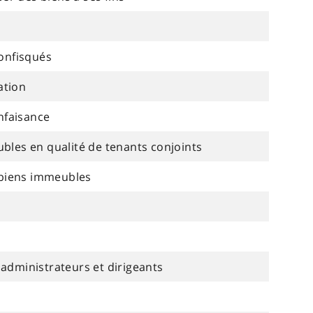
confisqués
ation
enfaisance
bles en qualité de tenants conjoints
s biens immeubles
administrateurs et dirigeants