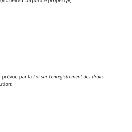
(«forfeited corporate property»)
e prévue par la
Loi sur l’enregistrement des droits
ution;