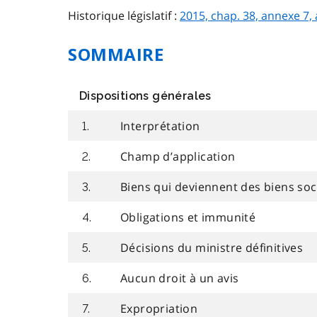
Historique législatif :
2015, chap. 38, annexe 7, 
SOMMAIRE
Dispositions générales
Interprétation
1.
Champ d’application
2.
Biens qui deviennent des biens soc
3.
Obligations et immunité
4.
Décisions du ministre définitives
5.
Aucun droit à un avis
6.
Expropriation
7.