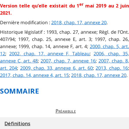
er
Version telle qu’elle existait du 1
mai 2019 au 2 juin
2021
.
Dernière modification :
2018, chap. 17, annexe 20
.
Historique législatif : 1993, chap. 27, annexe; Règl. de l’Ont.
407/94; 1997, chap. 25, annexe E, art. 3; 1997, chap. 26,
annexe; 1999, chap. 14, annexe F, art. 4;
2000, chap. 5, art
12
;
2002, chap. 17, annexe F, Tableau
;
2006, chap. 35
annexe C, art. 48
;
2007, chap. 7, annexe 16
;
2007, chap. 8,
art. 204
;
2009, chap. 33, annexe 6, art. 60
;
2013, chap. 16
2017, chap. 14, annexe 4, art. 15
;
2018, chap. 17, annexe 20
.
SOMMAIRE
Préambule
Définitions