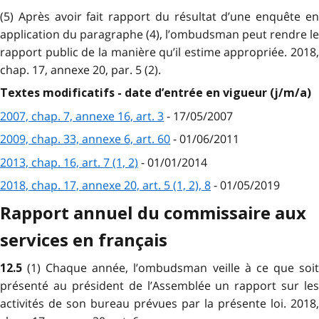
(5) Après avoir fait rapport du résultat d’une enquête en
application du paragraphe (4), l’ombudsman peut rendre le
rapport public de la manière qu’il estime appropriée. 2018,
chap. 17, annexe 20, par. 5 (2).
Textes modificatifs - date d’entrée en vigueur (j/m/a)
2007, chap. 7, annexe 16, art. 3
- 17/05/2007
2009, chap. 33, annexe 6, art. 60
- 01/06/2011
2013, chap. 16, art. 7 (1, 2)
- 01/01/2014
2018, chap. 17, annexe 20, art. 5 (1, 2), 8
- 01/05/2019
Rapport annuel du commissaire aux
services en français
(1) Chaque année, l’ombudsman veille à ce que soi
12.5
présenté au président de l’Assemblée un rapport sur les
activités de son bureau prévues par la présente loi. 2018,