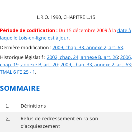
L.R.O. 1990, CHAPITRE L.15
Du 15 décembre 2009 à la
date à
Période de codification :
laquelle Lois-en-ligne est à jour
.
Dernière modification :
2009, chap. 33, annexe 2, art. 63
.
Historique législatif :
2002, chap. 24, annexe B, art. 26
;
2006
chap. 19, annexe B, art. 20
;
2009, chap. 33, annexe 2, art. 63
TMAL 6 FE 25 - 1
.
SOMMAIRE
Définitions
1.
Refus de redressement en raison
2.
d’acquiescement