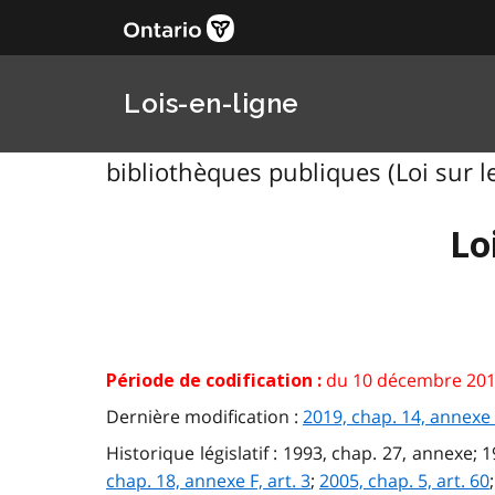
Lois-en-ligne
bibliothèques publiques (Loi sur le
Lo
du 10 décembre 201
Période de codification :
Dernière modification :
2019, chap. 14, annexe
Historique législatif : 1993, chap. 27, annexe; 1
chap. 18, annexe F, art. 3
;
2005, chap. 5, art. 60