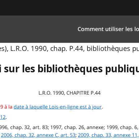
Comment utiliser les lo
s), L.R.O. 1990, chap. P.44, bibliothèques pu
i sur les bibliothèques publiq
L.R.O. 1990, CHAPITRE P.44
9 à la
date à laquelle Lois-en-ligne est à jour
.
 12
.
996, chap. 32, art. 83; 1997, chap. 26, annexe; 1999, chap. 6,
;
2006, chap. 32, annexe C, art. 53
;
2009, chap. 33, annexe 11, 