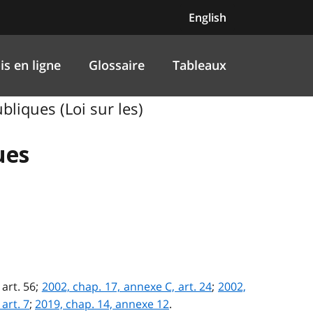
English
is en ligne
Glossaire
Tableaux
bliques (Loi sur les)
ues
 art. 56;
2002, chap. 17, annexe C, art. 24
;
2002,
art. 7
;
2019, chap. 14, annexe 12
.