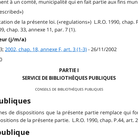
ent à un comté, municipalité qui en fait partie aux fins muni
rescribed»)
ion de la présente loi. («regulations») L.R.O. 1990, chap. P.4
09, chap. 33, annexe 11, par. 7 (1).
eur (j/m/a)
3;
2002, chap. 18, annexe F, art. 3 (1-3)
- 26/11/2002
0
PARTIE I
SERVICE DE BIBLIOTHÈQUES PUBLIQUES
conseils de bibliothèques publiques
ubliques
mes de dispositions que la présente partie remplace qui 
ions de la présente partie. L.R.O. 1990, chap. P.44, art. 2
publique