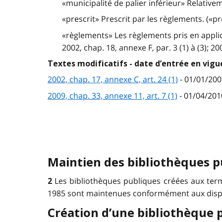
«municipalité de palier inférieur» Relativem
«prescrit» Prescrit par les règlements. («p
«règlements» Les règlements pris en applicat
2002, chap. 18, annexe F, par. 3 (1) à (3); 20
Textes modificatifs - date d’entrée en vigu
2002, chap. 17, annexe C, art. 24 (1)
- 01/01/200
2009, chap. 33, annexe 11, art. 7 (1)
- 01/04/201
Maintien des bibliothèques p
Les bibliothèques publiques créées aux ter
2
1985 sont maintenues conformément aux disposit
Création d’une bibliothèque 