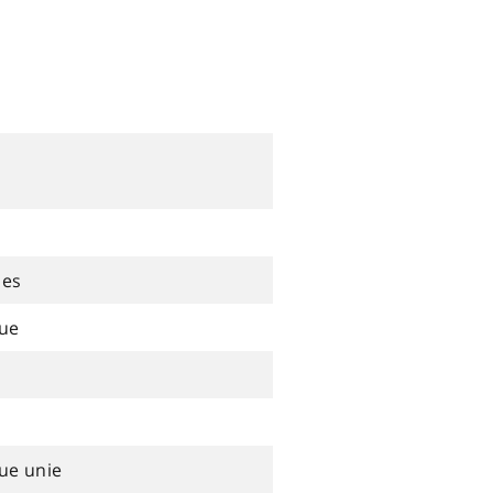
ues
que
ue unie