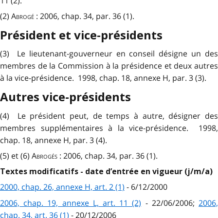
11 (2).
(2)
Abrogé
: 2006, chap. 34, par. 36 (1).
Président et vice-présidents
(3) Le lieutenant-gouverneur en conseil désigne un des
membres de la Commission à la présidence et deux autres
à la vice-présidence. 1998, chap. 18, annexe H, par. 3 (3).
Autres vice-présidents
(4) Le président peut, de temps à autre, désigner des
membres supplémentaires à la vice-présidence. 1998,
chap. 18, annexe H, par. 3 (4).
(5) et (6)
Abrogés
: 2006, chap. 34, par. 36 (1).
Textes modificatifs - date d’entrée en vigueur (j/m/a)
2000, chap. 26, annexe H, art. 2 (1)
- 6/12/2000
2006, chap. 19, annexe L, art. 11 (2)
- 22/06/2006;
2006
chap. 34, art. 36 (1)
- 20/12/2006