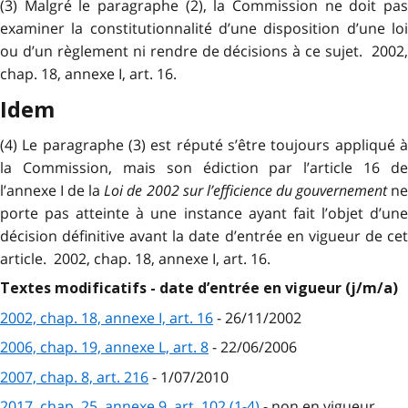
(3) Malgré le paragraphe (2), la Commission ne doit pas
examiner la constitutionnalité d’une disposition d’une loi
ou d’un règlement ni rendre de décisions à ce sujet. 2002,
chap. 18, annexe I, art. 16.
Idem
(4) Le paragraphe (3) est réputé s’être toujours appliqué à
la Commission, mais son édiction par l’article 16 de
l’annexe I de la
Loi de 2002 sur l’efficience du gouvernement
n
porte pas atteinte à une instance ayant fait l’objet d’une
décision définitive avant la date d’entrée en vigueur de cet
article. 2002, chap. 18, annexe I, art. 16.
Textes modificatifs - date d’entrée en vigueur (j/m/a)
2002, chap. 18, annexe I, art. 16
- 26/11/2002
2006, chap. 19, annexe L, art. 8
- 22/06/2006
2007, chap. 8, art. 216
- 1/07/2010
2017, chap. 25, annexe 9, art. 102 (1-4)
- non en vigueur