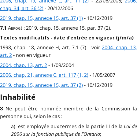
2006, chap. 19, annexe L, art. 11 (2)
- 22/06/2006;
2006
chap. 34, art. 36 (2)
- 20/12/2006
2019, chap. 15, annexe 15, art. 37 (1)
- 10/12/2019
Abrogé
: 2019, chap. 15, annexe 15, par. 37 (2).
7.1
Textes modificatifs - date d’entrée en vigueur (j/m/a)
1998, chap. 18, annexe H, art. 7.1 (7) - voir
2004, chap. 13
art. 2
- non en vigueur
2004, chap. 13, art. 2
- 1/09/2004
2006, chap. 21, annexe C, art. 117 (1, 2)
- 1/05/2007
2019, chap. 15, annexe 15, art. 37 (2)
- 10/12/2019
Inhabilité
Ne peut être nommée membre de la Commission l
8
personne qui, selon le cas :
a) est employée aux termes de la partie III de la
Loi de
2006 sur la fonction publique de l’Ontario
;