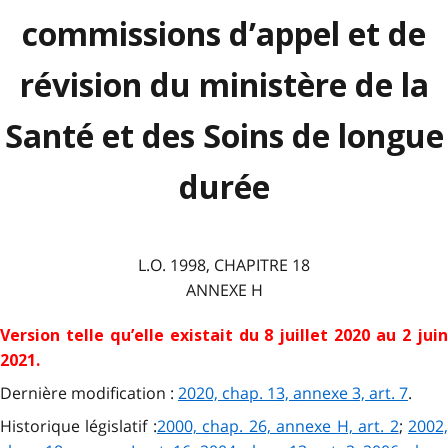
commissions d’appel et de
révision du ministère de la
Santé et des Soins de longue
durée
L.O. 1998, CHAPITRE 18
ANNEXE H
Version telle qu’elle existait du 8 juillet 2020 au 2 juin
2021
.
Dernière modification :
2020, chap. 13, annexe 3, art. 7
.
Historique législatif :
2000, chap. 26, annexe H, art. 2
;
2002