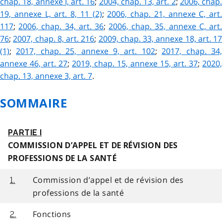
chap. 18, annexe I, art. 16
;
2004, chap. 13, art. 2
;
2006, chap.
19, annexe L, art. 8, 11 (2)
;
2006, chap. 21, annexe C, art.
117
;
2006, chap. 34, art. 36
;
2006, chap. 35, annexe C, art
76
;
2007, chap. 8, art. 216
;
2009, chap. 33, annexe 18, art. 17
(1)
;
2017, chap. 25, annexe 9, art. 102
;
2017, chap. 34
annexe 46, art. 27
;
2019, chap. 15, annexe 15, art. 37
;
2020,
chap. 13, annexe 3, art. 7
.
SOMMAIRE
PARTIE I
COMMISSION D’APPEL ET DE RÉVISION DES
PROFESSIONS DE LA SANTÉ
Commission d’appel et de révision des
1.
professions de la santé
Fonctions
2.