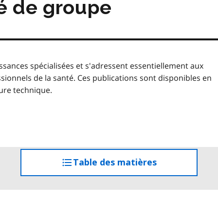
é de groupe
sances spécialisées et s'adressent essentiellement aux
nnels de la santé. Ces publications sont disponibles en
ure technique.
Table des matières
accéder
à
la
table
des