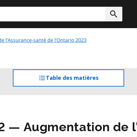
rcher
Soumett
 de l’Assurance-santé de l’Ontario 2023
Table des matières
accéder
à
la
table
des
matières
2 — Augmentation de l'