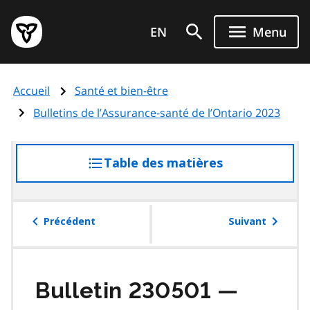
Aller
Page
au
EN
Menu
d'accueil
contenu
du
principal
gouvernement
Accueil
Santé et bien-être
de
l'Ontario
Bulletins de l’Assurance-santé de l’Ontario 2023
Table des matières
accéder
à
la
table
Précédent
Suivant
des
matières
Bulletin 230501 —