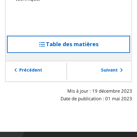
Table des matières
accéder
à
la
table
Précédent
Suivant
des
matières
Mis à jour : 19 décembre 2023
Date de publication : 01 mai 2023