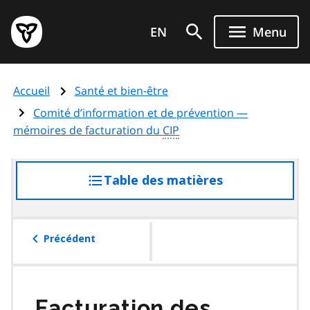
Aller
Page
au
EN
Menu
d'accueil
contenu
du
principal
gouvernement
Accueil
Santé et bien-être
de
l'Ontario
Comité d’information et de prévention —
mémoires de facturation du
CIP
Table des matières
accéder
à
la
table
Précédent
des
matières
Facturation des