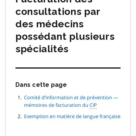
consultations par
des médecins
possédant plusieurs
spécialités
Dans cette page
Passer
cette
navigation
Comité d’information et de prévention —
de
mémoires de facturation du
CIP
page
Exemption en matière de langue française