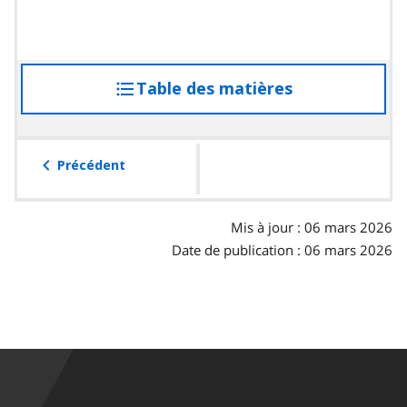
Table des matières
accéder
à
la
table
Précédent
des
matières
Mis à jour : 06 mars 2026
Date de publication : 06 mars 2026