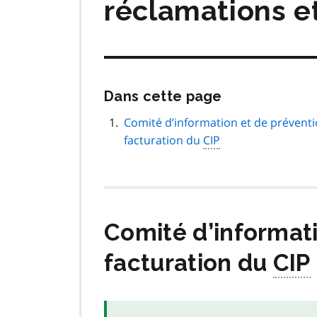
réclamations e
Passer
Dans cette page
cette
navigation
Comité d’information et de préven
de
facturation du
CIP
page
Comité d’informat
facturation du
CIP