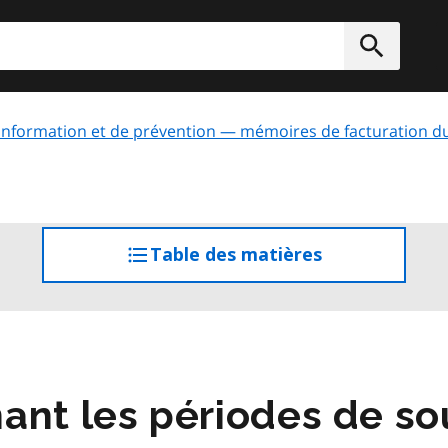
rcher
Soumett
information et de prévention — mémoires de facturation d
Table des matières
accéder
à
la
table
des
matières
ant les périodes de s