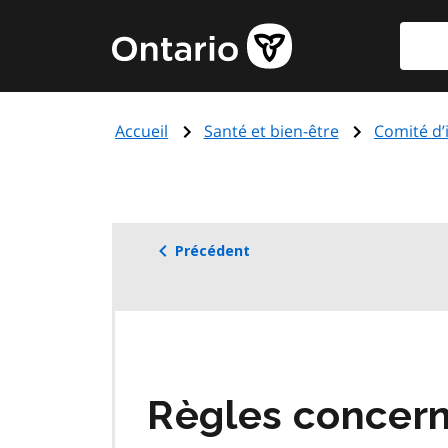
Aller
Reche
Page
au
d'accueil
contenu
du
principal
gouvernement
Accueil
Santé et bien-être
Comité d’
de
l'Ontario
Précédent
Règles concern