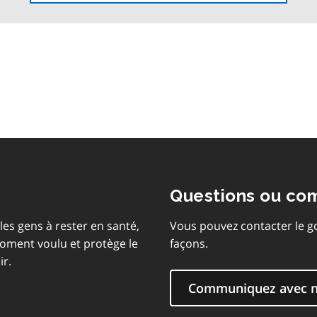
à
la
table
des
matières
Questions ou co
les gens à rester en santé,
Vous pouvez contacter le g
moment voulu et protège le
façons.
ir.
Communiquez avec 