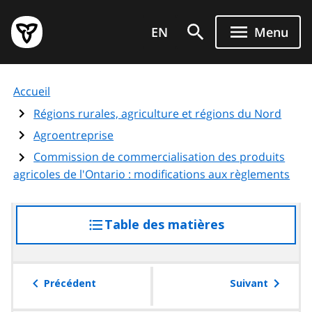
Aller
Page
au
EN
Menu
d'accueil
contenu
du
principal
gouvernement
Accueil
de
l'Ontario
Régions rurales, agriculture et régions du Nord
Agroentreprise
Commission de commercialisation des produits
agricoles de l'Ontario : modifications aux règlements
Table des matières
accéder
à
la
table
Précédent
Suivant
des