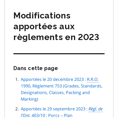
matières
Modifications
apportées aux
règlements en 2023
Dans cette page
Passer
cette
navigation
Apportées le 20 decembre 2023 :
R.R.O.
de
1990, Règlement 753 (Grades, Standards,
page
Designations, Classes, Packing and
Marking)
Apportées le 29 septembre 2023 :
Règl. de
l’Ont.
403/10
: Porcs – Plan