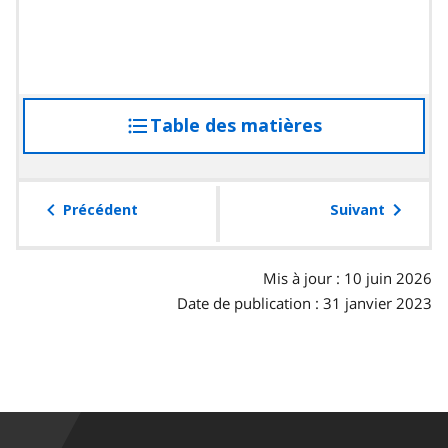
Table des matières
accéder
à
la
table
Précédent
Suivant
des
matières
Mis à jour : 10 juin 2026
Date de publication : 31 janvier 2023