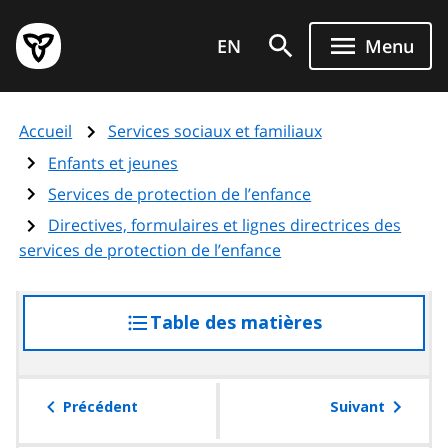
Aller
Page
au
EN
Menu
d'accueil
contenu
du
principal
gouvernement
Accueil
Services sociaux et familiaux
de
l'Ontario
Enfants et jeunes
Services de protection de l’enfance
Directives, formulaires et lignes directrices des
services de protection de l’enfance
Table des matières
accéder
à
la
table
Précédent
Suivant
des