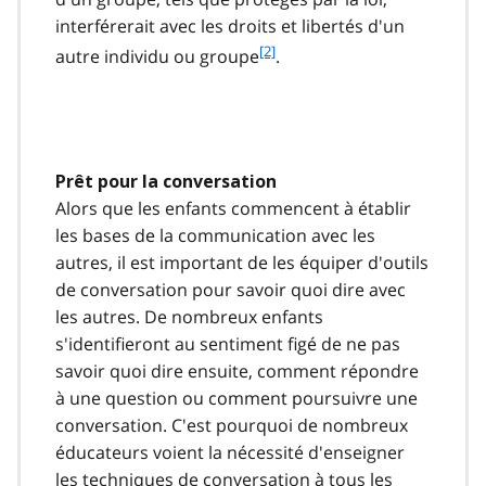
interférerait avec les droits et libertés d'un
f
[2]
autre individu ou groupe
.
o
o
t
n
o
Prêt pour la conversation
t
Alors que les enfants commencent à établir
e
2
les bases de la communication avec les
autres, il est important de les équiper d'outils
de conversation pour savoir quoi dire avec
les autres. De nombreux enfants
s'identifieront au sentiment figé de ne pas
savoir quoi dire ensuite, comment répondre
à une question ou comment poursuivre une
conversation. C'est pourquoi de nombreux
éducateurs voient la nécessité d'enseigner
les techniques de conversation à tous les