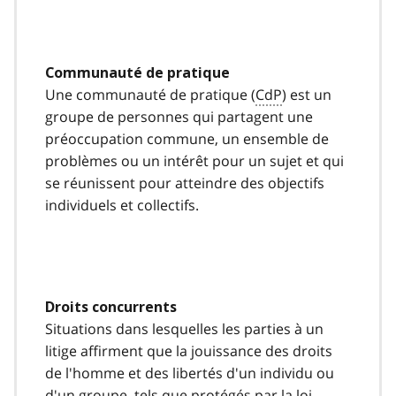
o
t
n
o
Communauté de pratique
t
Une communauté de pratique (
CdP
) est un
e
1
groupe de personnes qui partagent une
4
préoccupation commune, un ensemble de
problèmes ou un intérêt pour un sujet et qui
se réunissent pour atteindre des objectifs
individuels et collectifs.
Droits concurrents
Situations dans lesquelles les parties à un
litige affirment que la jouissance des droits
de l'homme et des libertés d'un individu ou
d'un groupe, tels que protégés par la loi,