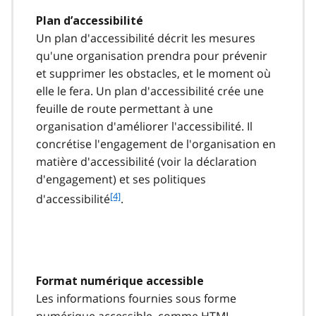
Plan d’accessibilité
Un plan d'accessibilité décrit les mesures
qu'une organisation prendra pour prévenir
et supprimer les obstacles, et le moment où
elle le fera. Un plan d'accessibilité crée une
feuille de route permettant à une
organisation d'améliorer l'accessibilité. Il
concrétise l'engagement de l'organisation en
matière d'accessibilité (voir la déclaration
d'engagement) et ses politiques
f
[4]
d'accessibilité
.
o
o
t
n
o
Format numérique accessible
t
Les informations fournies sous forme
e
4
numérique accessible, comme
HTML