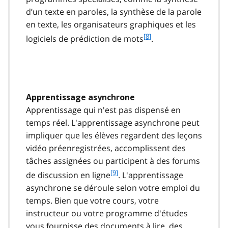
d’un texte en paroles, la synthèse de la parole
en texte, les organisateurs graphiques et les
f
[8]
logiciels de prédiction de mots
.
o
o
t
n
o
Apprentissage asynchrone
t
Apprentissage qui n'est pas dispensé en
e
8
temps réel. L'apprentissage asynchrone peut
impliquer que les élèves regardent des leçons
vidéo préenregistrées, accomplissent des
tâches assignées ou participent à des forums
f
[9]
de discussion en ligne
. L'apprentissage
o
asynchrone se déroule selon votre emploi du
o
temps. Bien que votre cours, votre
t
instructeur ou votre programme d'études
n
vous fournisse des documents à lire, des
o