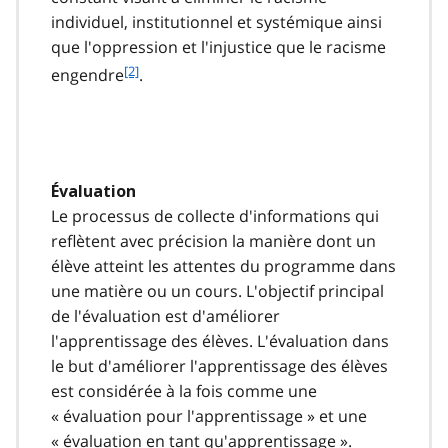
individuel, institutionnel et systémique ainsi
que l'oppression et l'injustice que le racisme
f
[2]
engendre
.
o
o
t
n
o
Évaluation
t
Le processus de collecte d'informations qui
e
2
reflètent avec précision la manière dont un
élève atteint les attentes du programme dans
une matière ou un cours. L'objectif principal
de l'évaluation est d'améliorer
l'apprentissage des élèves. L'évaluation dans
le but d'améliorer l'apprentissage des élèves
est considérée à la fois comme une
« évaluation pour l'apprentissage » et une
« évaluation en tant qu'apprentissage ».