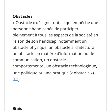
t
n
o
Obstacles
t
« Obstacle » désigne tout ce qui empêche une
e
1
personne handicapée de participer
1
pleinement à tous les aspects de la société en
raison de son handicap, notamment un
obstacle physique, un obstacle architectural,
un obstacle en matière d'information ou de
communication, un obstacle
comportemental, un obstacle technologique,
f
une politique ou une pratique (« obstacle »)
o
[12]
.
o
t
n
o
t
e
Biais