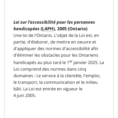
o
t
n
o
Loi sur l’accessibilité pour les personnes
t
handicapées
(
LAPH
), 2005 (Ontario)
e
3
Une loi de l'Ontario. L'objet de la Loi est, en
partie, d'élaborer, de mettre en oeuvre et
d'appliquer des normes d'accessibilité afin
d'éliminer les obstacles pour les Ontariens
er
handicapés au plus tard le 1
janvier 2025. La
Loi comprend des normes dans cinq
domaines : Le service à la clientèle, l'emploi,
le transport, la communication et le milieu
bâti. La Loi est entrée en vigueur le
4 juin 2005.