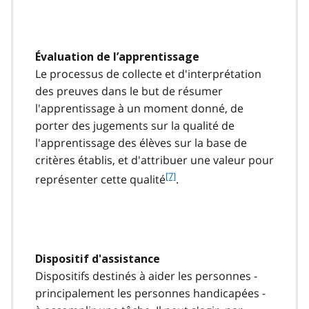
o
t
n
o
Évaluation de l’apprentissage
t
Le processus de collecte et d'interprétation
e
7
des preuves dans le but de résumer
l'apprentissage à un moment donné, de
porter des jugements sur la qualité de
l'apprentissage des élèves sur la base de
critères établis, et d'attribuer une valeur pour
f
[7]
représenter cette qualité
.
o
o
t
n
o
Dispositif d'assistance
t
Dispositifs destinés à aider les personnes -
e
7
principalement les personnes handicapées -