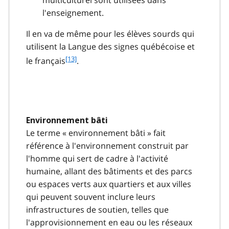
multiculturel sont utilisées dans
l'enseignement.
Il en va de même pour les élèves sourds qui
utilisent la Langue des signes québécoise et
f
[13]
le français
.
o
o
t
n
o
Environnement bâti
t
Le terme « environnement bâti » fait
e
1
référence à l'environnement construit par
3
l'homme qui sert de cadre à l'activité
humaine, allant des bâtiments et des parcs
ou espaces verts aux quartiers et aux villes
qui peuvent souvent inclure leurs
infrastructures de soutien, telles que
l'approvisionnement en eau ou les réseaux