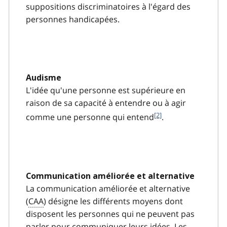
suppositions discriminatoires à l'égard des
personnes handicapées.
Audisme
L'idée qu'une personne est supérieure en
raison de sa capacité à entendre ou à agir
f
[2]
comme une personne qui entend
.
o
o
t
n
o
Communication améliorée et alternative
t
La communication améliorée et alternative
e
2
(
CAA
) désigne les différents moyens dont
disposent les personnes qui ne peuvent pas
parler pour communiquer leurs idées. Les