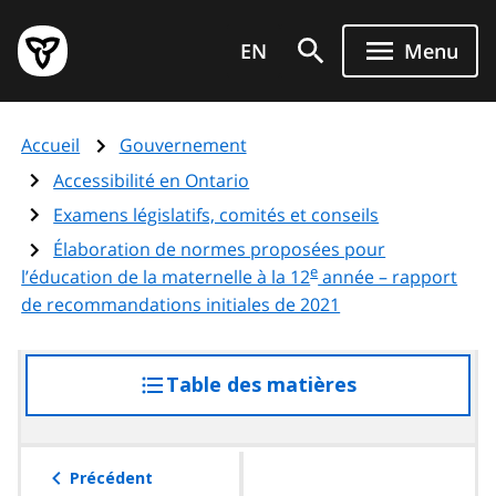
Aller
Page
au
EN
Menu
d'accueil
contenu
du
principal
gouvernement
Accueil
Gouvernement
de
l'Ontario
Accessibilité en Ontario
Examens législatifs, comités et conseils
Élaboration de normes proposées pour
e
l’éducation de la maternelle à la 12
année – rapport
de recommandations initiales de 2021
Table des matières
accéder
à
la
table
Précédent