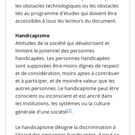
les obstacles technologiques ou les obstacles
liés au programme d'études qui doivent être
accessibles à tous les lecteurs du document.
Handicapisme
Attitudes de la société qui dévalorisent et
limitent le potentiel des personnes
handicapées. Les personnes handicapées
sont supposées être moins dignes de respect
et de considération, moins aptes à contribuer
et à participer, et de moindre valeur que les
autres personnes. Le handicapisme peut être
conscient ou inconscient et est ancré dans
les institutions, les systèmes ou la culture
f
[2]
générale d'une société
.
o
o
Le handicapisme désigne la discrimination à
t
l'égard des personnes handicapées. Il peut se