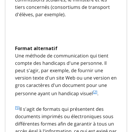
tiers concernés (consortiums de transport
d'élèves, par exemple).
Format alternatif
Une méthode de communication qui tient
compte des handicaps d'une personne. Il
peut s'agir, par exemple, de fournir une
version texte d'un site Web ou une version en
gros caractères d'un document pour une
f
[2]
personne ayant un handicap visuel
.
o
o
f
[5]
Il s'agit de formats qui présentent des
t
o
documents imprimés ou électroniques sous
n
o
o
différentes formes afin de garantir à tous un
t
t
accès égal à l'information, ce qui est exigé par