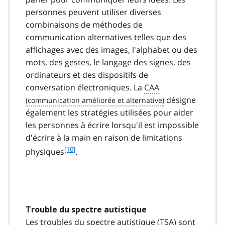
personnes peuvent utiliser diverses
combinaisons de méthodes de
communication alternatives telles que des
affichages avec des images, l'alphabet ou des
mots, des gestes, le langage des signes, des
ordinateurs et des dispositifs de
conversation électroniques. La
CAA
désigne
également les stratégies utilisées pour aider
les personnes à écrire lorsqu'il est impossible
d'écrire à la main en raison de limitations
f
[10]
physiques
.
o
o
t
n
o
Trouble du spectre autistique
t
Les troubles du spectre autistique (
TSA
) sont
e