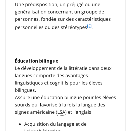
1
Une prédisposition, un préjugé ou une
2
généralisation concernant un groupe de
personnes, fondée sur des caractéristiques
f
[2]
personnelles ou des stéréotypes
.
o
o
t
n
o
Éducation bilingue
t
Le développement de la littératie dans deux
e
2
langues comporte des avantages
linguistiques et cognitifs pour les élèves
bilingues.
Assure une éducation bilingue pour les élèves
sourds qui favorise à la fois la langue des
signes américaine (
LSA
) et l'anglais :
Acquisition du langage et de