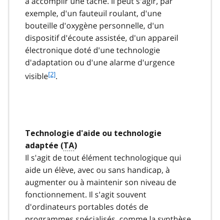
à accomplir une tâche. Il peut s'agir, par
exemple, d'un fauteuil roulant, d'une
bouteille d'oxygène personnelle, d'un
dispositif d'écoute assistée, d'un appareil
électronique doté d'une technologie
d'adaptation ou d'une alarme d'urgence
f
[2]
visible
.
o
o
t
n
o
Technologie d'aide ou technologie
t
adaptée (
TA
)
e
2
Il s'agit de tout élément technologique qui
aide un élève, avec ou sans handicap, à
augmenter ou à maintenir son niveau de
fonctionnement. Il s'agit souvent
d'ordinateurs portables dotés de
programmes spécialisés, comme la synthèse