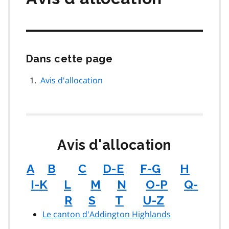
Dans cette page
Passer
cette
navigation
Avis d'allocation
de
page
Avis d'allocation
A
B
C
D-E
F-G
H
I-K
L
M
N
O-P
Q-
R
S
T
U-Z
Le canton d'Addington Highlands