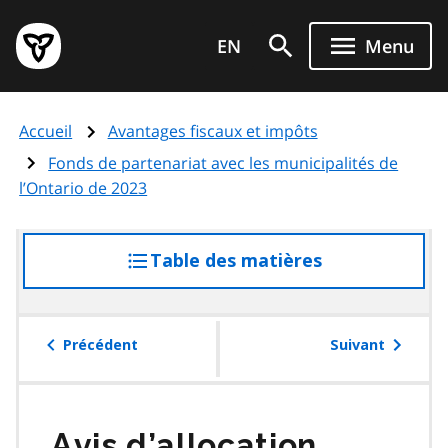
Aller
Page
au
EN
Menu
d'accueil
contenu
du
principal
gouvernement
Accueil
Avantages fiscaux et impôts
de
l'Ontario
Fonds de partenariat avec les municipalités de
l’Ontario de 2023
Table des matières
accéder
à
la
table
Précédent
Suivant
des
matières
Avis d’allocation