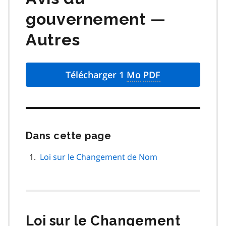
gouvernement —
Autres
Télécharger 1
Mo
PDF
Dans cette page
Passer
cette
navigation
Loi sur le Changement de Nom
de
page
Loi sur le Changement