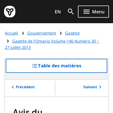
Aller
Page
au
EN
Menu
d'accueil
contenu
du
principal
gouvernement
Accueil
Gouvernement
Gazette
de
l'Ontario
Gazette de l’Ontario Volume 146 Numéro 30 |
27 juillet 2013
Table des matières
accéder
à
la
table
Précédent
Suivant
des
matières
Avis du