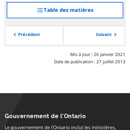
Table des matières
accéder
à
la
table
Précédent
Suivant
des
matières
Mis à jour : 26 janvier 2021
Date de publication : 27 juillet 2013
Gouvernement de l’Ontario
Le gouvernement de l’Ontario inclut les ministères,