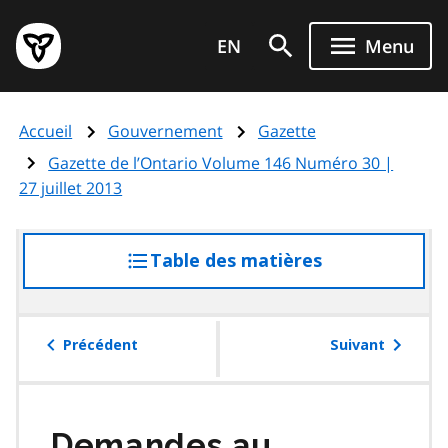
Aller
Page
au
EN
Menu
d'accueil
contenu
du
principal
gouvernement
Accueil
Gouvernement
Gazette
de
l'Ontario
Gazette de l’Ontario Volume 146 Numéro 30 |
27 juillet 2013
Table des matières
accéder
à
la
table
Précédent
Suivant
des
matières
Demandes au