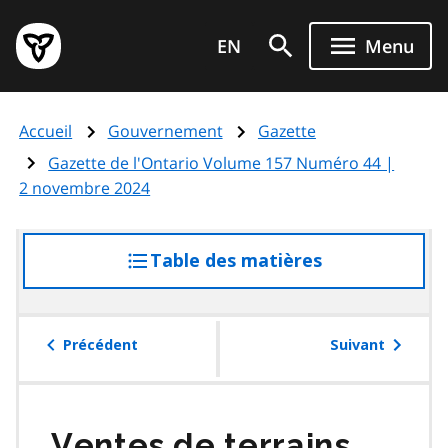
Aller
Page
au
EN
Menu
d'accueil
contenu
du
principal
gouvernement
Accueil
Gouvernement
Gazette
de
l'Ontario
Gazette de l'Ontario Volume 157 Numéro 44 |
2 novembre 2024
Table des matières
accéder
à
la
table
Précédent
Suivant
des
matières
Ventes de terrains