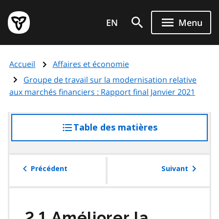
Aller
Page
au
EN
Menu
d'accueil
contenu
du
principal
gouvernement
Accueil
Affaires et économie
de
l'Ontario
Groupe de travail sur la modernisation relative
aux marchés financiers : Rapport final Janvier 2021
Table des matières
accéder
à
la
table
Précédent
Suivant
des
matières
2.1 Améliorer la