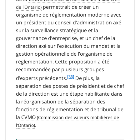
permettrait de créer un
organisme de réglementation moderne avec
un président du conseil d’administration axé
sur la surveillance stratégique et la
gouvernance d’entreprise, et un chef de la
direction axé sur l’exécution du mandat et la
gestion opérationnelle de l’organisme de
réglementation. Cette proposition a été
recommandée par plusieurs groupes
f
[36]
d’experts précédents.
De plus, la
o
séparation des postes de président et de chef
o
de la direction est une étape habilitante dans
t
la réorganisation de la séparation des
n
fonctions de réglementation et de tribunal de
o
t
la
CVMO
e
.
3
6