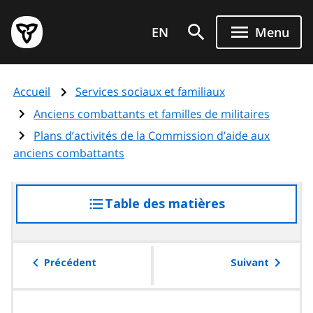
Aller
Page
au
EN
Menu
d'accueil
contenu
du
principal
gouvernement
Accueil
Services sociaux et familiaux
de
l'Ontario
Anciens combattants et familles de militaires
Plans d’activités de la Commission d’aide aux
anciens combattants
Table des matières
accéder
à
la
table
Précédent
Suivant
des
matières