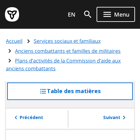
Aller
Page
au
EN
Menu
d'accueil
contenu
du
principal
gouvernement
Accueil
Services sociaux et familiaux
de
l'Ontario
Anciens combattants et familles de militaires
Plans d’activités de la Commission d’aide aux
anciens combattants
Table des matières
accéder
à
la
table
Précédent
Suivant
des
matières