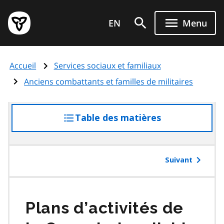
Aller
Page
au
EN
Menu
d'accueil
contenu
du
principal
gouvernement
Accueil
Services sociaux et familiaux
de
l'Ontario
Anciens combattants et familles de militaires
Table des matières
accéder
à
la
table
Suivant
des
matières
Plans d’activités de