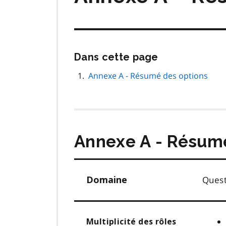
Passer
Dans cette page
cette
navigation
Annexe A - Résumé des options
de
page
Annexe A - Résumé
Quest
Domaine
Multiplicité des rôles