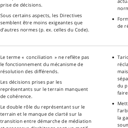
actu
prise de décisions.
norm
Sous certains aspects, les Directives
Form
semblent être moins exigeantes que
de r
d’autres normes (p. ex. celles du Code).
Le terme « conciliation » ne reflète pas
Tari
le fonctionnement du mécanisme de
récl
résolution des différends.
mais
sépa
Les décisions prises par les
du p
représentants sur le terrain manquent
fair
de cohérence.
Mett
Le double rôle du représentant sur le
l’ar
terrain et le manque de clarté sur la
la g
transition entre démarche de médiation
soum