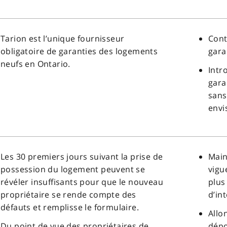
Tarion est l’unique fournisseur
Cont
obligatoire de garanties des logements
gara
neufs en Ontario.
Intr
gara
sans
envi
Les 30 premiers jours suivant la prise de
Main
possession du logement peuvent se
vigu
révéler insuffisants pour que le nouveau
plus
propriétaire se rende compte des
d’in
défauts et remplisse le formulaire.
Allo
Du point de vue des propriétaires de
dépo