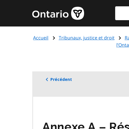
Aller
Reche
Page
au
d'accueil
contenu
du
principal
gouvernement
Accueil
Tribunaux, justice et droit
R
de
l’Ont
l'Ontario
Précédent
Annexe A – Ré