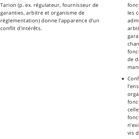
Tarion (p. ex. régulateur, fournisseur de
fonc
garanties, arbitre et organisme de
les 
réglementation) donne l’apparence d’un
admi
conflit d’intérêts.
arbi
gara
chan
fonc
de d
mand
Conf
l’en
orga
fonc
cell
fonc
n’ex
vis 