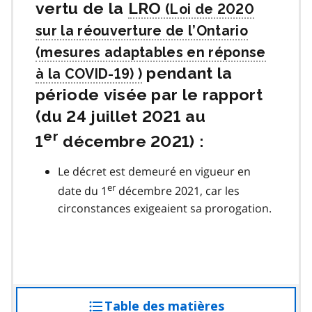
vertu de la
LRO
pendant la
période visée par le rapport
(du 24 juillet 2021 au
er
1
décembre 2021) :
Le décret est demeuré en vigueur en
er
date du 1
décembre 2021, car les
circonstances exigeaient sa prorogation.
Table des matières
accéder