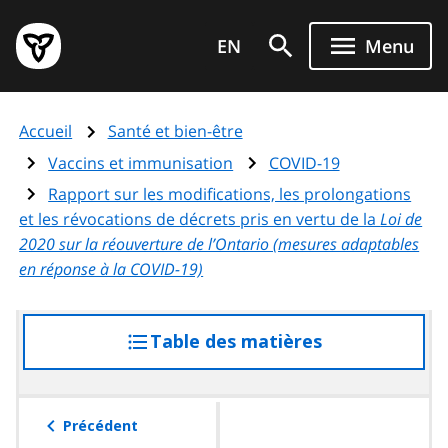
Aller
Page
au
EN
Menu
d'accueil
contenu
du
principal
gouvernement
Accueil
Santé et bien-être
de
l'Ontario
Vaccins et immunisation
COVID-19
Rapport sur les modifications, les prolongations
et les révocations de décrets pris en vertu de la
Loi de
2020 sur la réouverture de l’Ontario (mesures adaptables
en réponse à la COVID-19)
Table des matières
accéder
à
la
table
Précédent