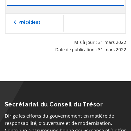
à
la
table
Précédent
des
matières
Mis à jour : 31 mars 2022
Date de publication : 31 mars 2022
Secrétariat du Conseil du Trésor
Dirige les efforts du gouvernement en matière de
responsabilité, d’ouverture et de modernisation.
Contribue à assurer une bonne gouvernance et à offrir