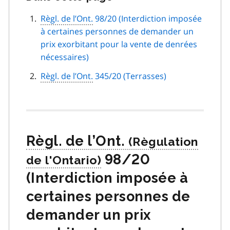
cette
navigation
Règl. de l’Ont.
98/20 (Interdiction imposée
de
à certaines personnes de demander un
page
prix exorbitant pour la vente de denrées
nécessaires)
Règl. de l’Ont.
345/20 (Terrasses)
Règl. de l’Ont.
98/20
(Interdiction imposée à
certaines personnes de
demander un prix