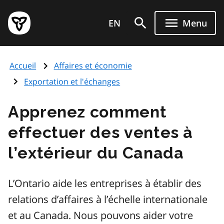
Aller
Page
au
EN
Menu
d'accueil
contenu
du
principal
gouvernement
Accueil
Affaires et économie
de
l'Ontario
Exportation et l'échanges
Apprenez comment
effectuer des ventes à
l’extérieur du Canada
L’Ontario aide les entreprises à établir des
relations d’affaires à l’échelle internationale
et au Canada. Nous pouvons aider votre