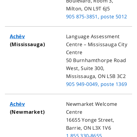
Boulevard, Room 3,
Milton, ON L9T 6J5
905 875-3851
, poste 5012
Language Assessment
Achēv
Centre – Mississauga City
(Mississauga)
Centre
50 Burnhamthorpe Road
West, Suite 300,
Mississauga, ON L5B 3C2
905 949-0049
, poste 1369
Newmarket Welcome
Achēv
Centre
(Newmarket)
16655 Yonge Street,
Barrie, ON L3X 1V6
1 855 330-8655