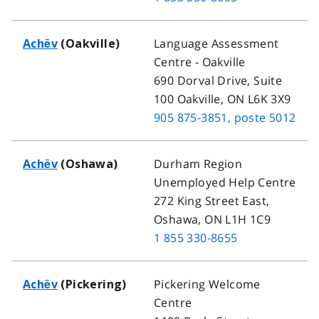
Language Assessment
Achēv
(Oakville)
Centre - Oakville
690 Dorval Drive, Suite
100 Oakville, ON L6K 3X9
905 875-3851
, poste 5012
Durham Region
Achēv
(Oshawa)
Unemployed Help Centre
272 King Street East,
Oshawa, ON L1H 1C9
1 855 330-8655
Pickering Welcome
Achēv
(Pickering)
Centre