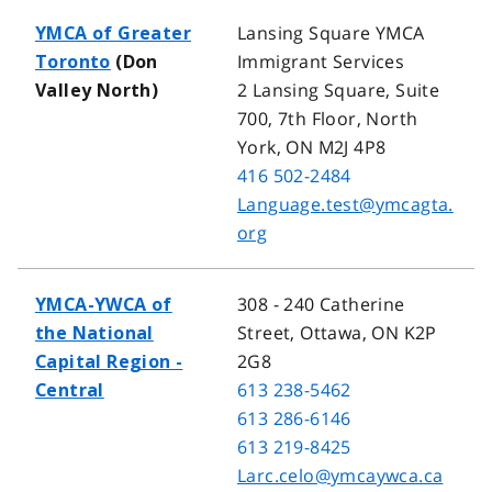
Lansing Square YMCA
YMCA of Greater
Immigrant Services
Toronto
(Don
2 Lansing Square, Suite
Valley North)
700, 7th Floor, North
York, ON M2J 4P8
416 502-2484
Language.test@ymcagta.
org
308 - 240 Catherine
YMCA-YWCA of
Street, Ottawa, ON K2P
the National
2G8
Capital Region -
613 238-5462
Central
613 286-6146
613 219-8425
Larc.celo@ymcaywca.ca