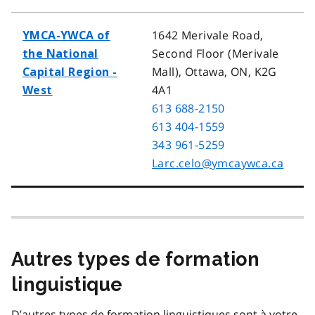
1642 Merivale Road,
YMCA-YWCA of
Second Floor (Merivale
the National
Mall), Ottawa, ON, K2G
Capital Region -
4A1
West
613 688-2150
613 404-1559
343 961-5259
Larc.celo@ymcaywca.ca
Autres types de formation
linguistique
D’autres types de formation linguistiques sont à votre