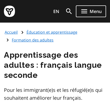
Aller
Page
au
EN
Menu
d'accueil
contenu
du
principal
gouvernement
Accueil
Éducation et apprentissage
de
l'Ontario
Formation des adultes
Apprentissage des
adultes : français langue
seconde
Pour les immigrant(e)s et les réfugié(e)s qui
souhaitent améliorer leur français.