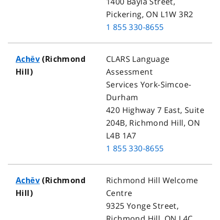
1400 Bayla Street,
Pickering, ON L1W 3R2
1 855 330-8655
CLARS Language
Achēv
(Richmond
Assessment
Hill)
Services York-Simcoe-
Durham
420 Highway 7 East, Suite
204B, Richmond Hill, ON
L4B 1A7
1 855 330-8655
Richmond Hill Welcome
Achēv
(Richmond
Centre
Hill)
9325 Yonge Street,
Richmond Hill, ON L4C