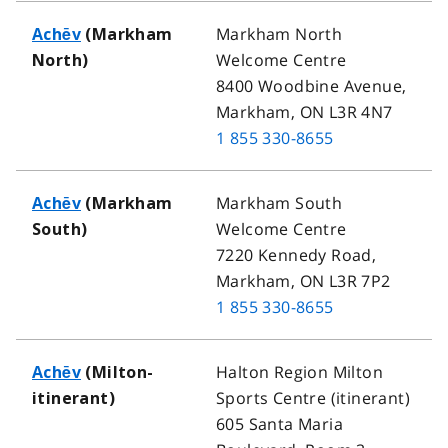
Markham North
Achēv
(Markham
Welcome Centre
North)
8400 Woodbine Avenue,
Markham, ON L3R 4N7
1 855 330-8655
Markham South
Achēv
(Markham
Welcome Centre
South)
7220 Kennedy Road,
Markham, ON L3R 7P2
1 855 330-8655
Halton Region Milton
Achēv
(Milton-
Sports Centre (itinerant)
itinerant)
605 Santa Maria