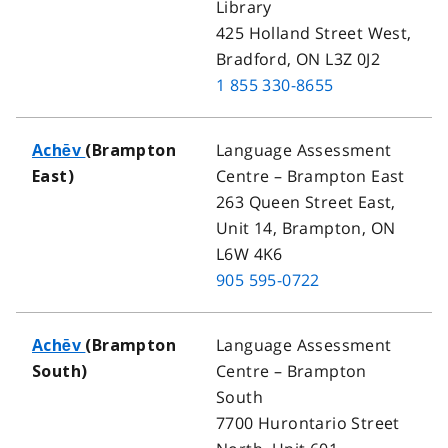
Library
425 Holland Street West,
Bradford, ON L3Z 0J2
1 855 330-8655
Language Assessment
Achēv
(Brampton
Centre – Brampton East
East)
263 Queen Street East,
Unit 14, Brampton, ON
L6W 4K6
905 595-0722
Language Assessment
Achēv
(Brampton
Centre – Brampton
South)
South
7700 Hurontario Street