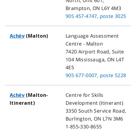
North, Unit 601,
Brampton, ON L6Y 4M3
905 457-4747
, poste 3025
Language Assessment
Achēv
(Malton)
Centre - Malton
7420 Airport Road, Suite
104 Mississauga, ON L4T
4E5
905 677-0007
, poste 5228
Centre for Skills
Achēv
(Malton-
Development (Itinerant)
Itinerant)
3350 South Service Road,
Burlington, ON L7N 3M6
1-855-330-8655