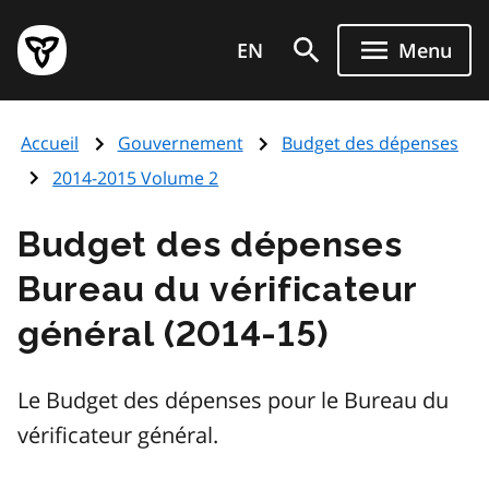
Aller
Page
au
EN
Menu
d'accueil
contenu
du
principal
gouvernement
Accueil
Gouvernement
Budget des dépenses
de
l'Ontario
2014-2015 Volume 2
Budget des dépenses
Bureau du vérificateur
général (2014-15)
Le Budget des dépenses pour le Bureau du
vérificateur général.