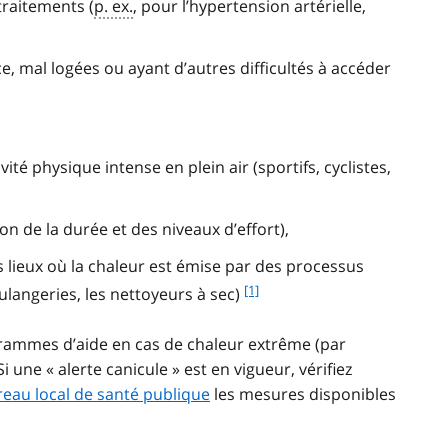
traitements (
p. ex.
, pour l’hypertension artérielle,
e, mal logées ou ayant d’autres difficultés à accéder
té physique intense en plein air (sportifs, cyclistes,
ion de la durée et des niveaux d’effort),
s lieux où la chaleur est émise par des processus
f
[1]
oulangeries, les nettoyeurs à sec)
o
o
rammes d’aide en cas de chaleur extrême (par
t
 une « alerte canicule » est en vigueur, vérifiez
n
eau local de santé publique
les mesures disponibles
o
t
e