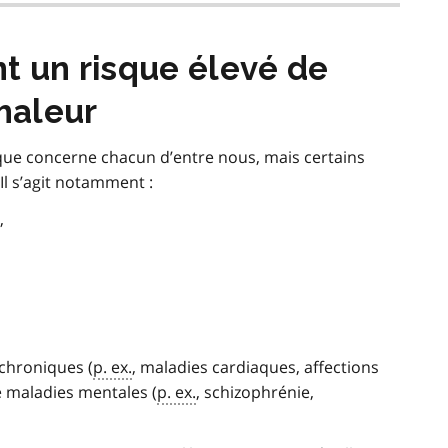
t un risque élevé de
chaleur
sque concerne chacun d’entre nous, mais certains
Il s’agit notamment :
,
chroniques (
p. ex.
, maladies cardiaques, affections
e maladies mentales (
p. ex.
, schizophrénie,