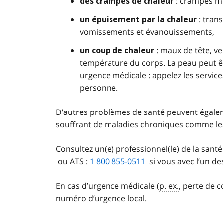
: crampes mu
des crampes de chaleur
: trans
un épuisement par la chaleur
vomissements et évanouissements,
: maux de tête, ve
un coup de chaleur
température du corps. La peau peut êt
urgence médicale : appelez les servic
personne.
D’autres problèmes de santé peuvent égalem
souffrant de maladies chroniques comme les
Consultez un(e) professionnel(le) de la san
ou ATS :
1 800 855-0511
si vous avec l’un d
En cas d’urgence médicale (
p. ex.
, perte de 
numéro d’urgence local.