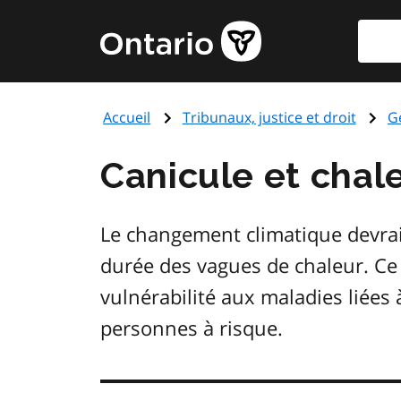
Aller
Reche
Page
au
d'accueil
contenu
du
principal
gouvernement
Accueil
Tribunaux, justice et droit
G
de
l'Ontario
Canicule et chal
Le changement climatique devrait 
durée des vagues de chaleur. C
vulnérabilité aux maladies liées à
personnes à risque.