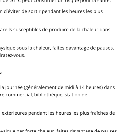
 de 26 °C peut constituer un risque pour la santé.
in d’éviter de sortir pendant les heures les plus
ppareils susceptibles de produire de la chaleur dans
hysique sous la chaleur, faites davantage de pauses,
dratez-vous.
r
 la journée (généralement de midi à 14 heures) dans
tre commercial, bibliothèque, station de
extérieures pendant les heures les plus fraîches de
hysique par forte chaleur, faites davantage de pauses