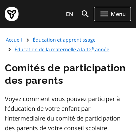
Aller
Page
au
EN
Menu
d'accueil
contenu
du
principal
gouvernement
Accueil
Éducation et apprentissage
de
e
l'Ontario
Éducation de la maternelle à la 12
année
Comités de participation
des parents
Voyez comment vous pouvez participer à
l’éducation de votre enfant par
l’intermédiaire du comité de participation
des parents de votre conseil scolaire.