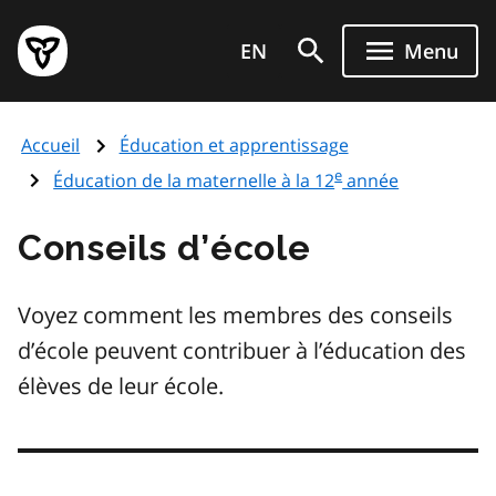
Aller
Page
au
EN
Menu
d'accueil
contenu
du
principal
gouvernement
Accueil
Éducation et apprentissage
de
e
l'Ontario
Éducation de la maternelle à la 12
année
Conseils d’école
Voyez comment les membres des conseils
d’école peuvent contribuer à l’éducation des
élèves de leur école.