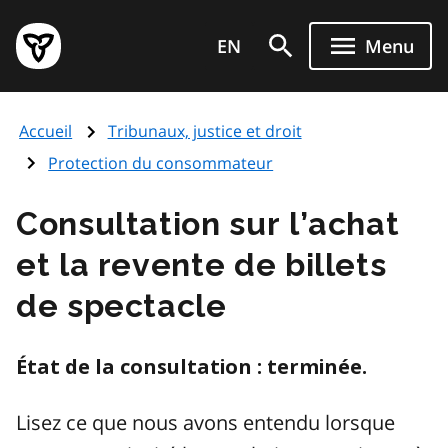
Aller
Page
au
EN
Menu
d'accueil
contenu
du
principal
gouvernement
Accueil
Tribunaux, justice et droit
de
l'Ontario
Protection du consommateur
Consultation sur l’achat
et la revente de billets
de spectacle
État de la consultation : terminée.
Lisez ce que nous avons entendu lorsque