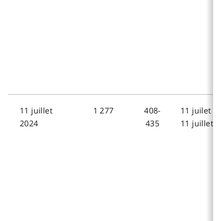
11 juillet
1 277
408-
11 juilet 2
2024
435
11 juillet 