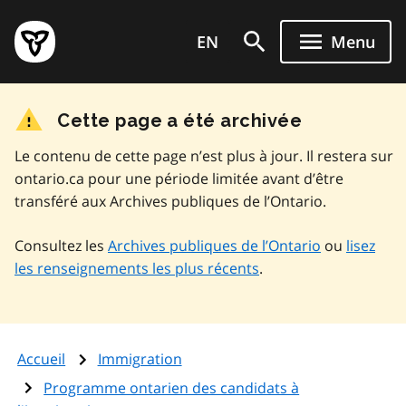
Aller
Page
au
EN
Menu
d'accueil
contenu
du
principal
gouvernement
Cette page a été archivée
de
l'Ontario
Le contenu de cette page n’est plus à jour. Il restera sur
ontario.ca pour une période limitée avant d’être
transféré aux Archives publiques de l’Ontario.
Consultez les
Archives publiques de l’Ontario
ou
lisez
les renseignements les plus récents
.
Accueil
Immigration
Programme ontarien des candidats à