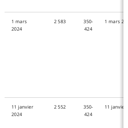
1 mars
2 583
350-
1 mars 20
2024
424
11 janvier
2 552
350-
11 janvier
2024
424