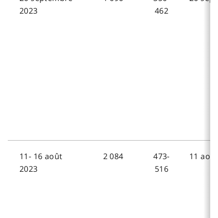
2023
462
11- 16 août
2 084
473-
11 août
2023
516