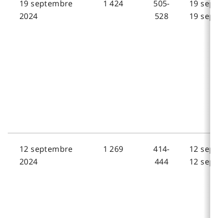
19 septembre
1 424
505-
19 sep
2024
528
19 sep
12 septembre
1 269
414-
12 sep
2024
444
12 sep