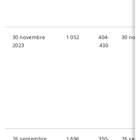
30 novembre
1 052
404-
30 nov
2023
430
26 septembre
1 696
350-
26 sep