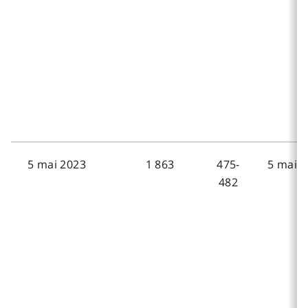
5 mai 2023
1 863
475-
5 mai 2
482