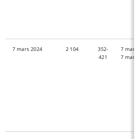
7 mars 2024
2 104
352-
7 mars 
421
7 mars