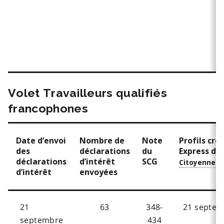
Volet Travailleurs qualifiés
francophones
Date d’envoi
Nombre de
Note
Profils cré
des
déclarations
du
Express de l
déclarations
d’intérêt
SCG
d’intérêt
envoyées
21
63
348-
21 septem
septembre
434