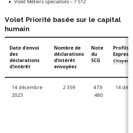
Volet Métiers spécialisés – 7 512
Volet Priorité basée sur le capital
humain
Date d’envoi
Nombre de
Note
Profils 
des
déclarations
du
Express d
déclarations
d’intérêt
SCG
d’intérêt
envoyées
14 décembre
2 359
473-
14 déc
2023
480