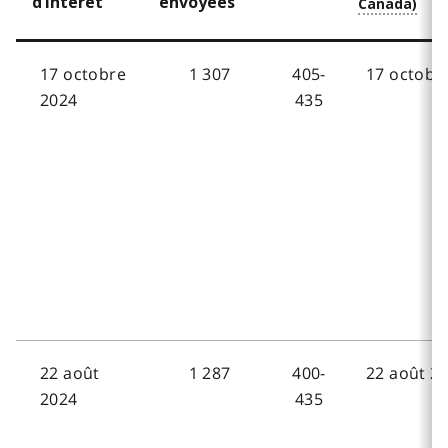
d’intérêt
envoyées
17 octobre
1 307
405-
17 octobre
2024
435
22 août
1 287
400-
22 août 20
2024
435