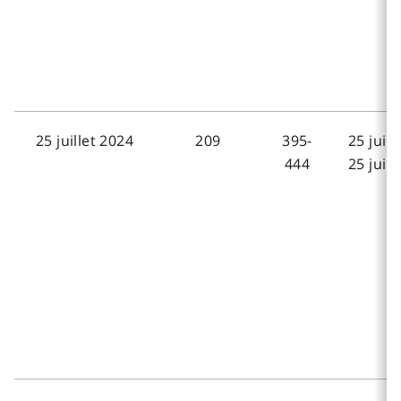
25 juillet 2024
209
395-
25 juill
444
25 juill