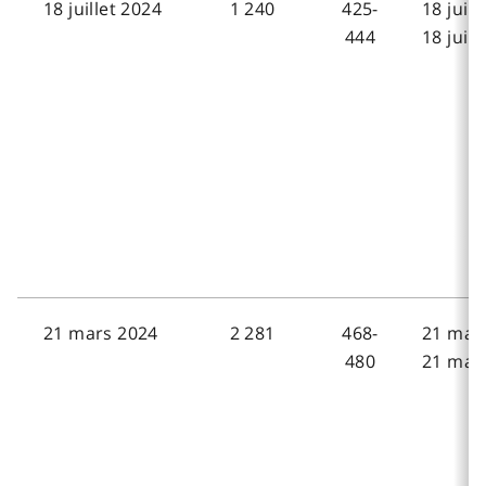
18 juillet 2024
1 240
425-
18 juill
444
18 juill
21 mars 2024
2 281
468-
21 mar
480
21 mar