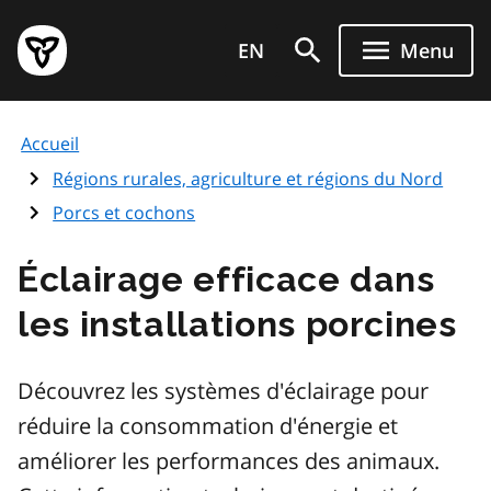
Aller
Page
au
EN
Menu
d'accueil
contenu
du
principal
gouvernement
Accueil
de
l'Ontario
Régions rurales, agriculture et régions du Nord
Porcs et cochons
Éclairage efficace dans
les installations porcines
Découvrez les systèmes d'éclairage pour
réduire la consommation d'énergie et
améliorer les performances des animaux.