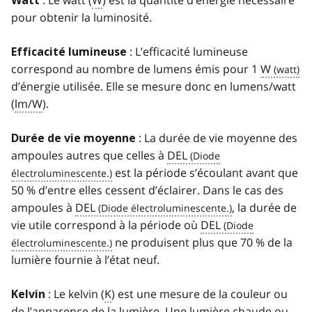
: Le watt (
W
) est la quantité d’énergie nécessaire
Watt
pour obtenir la luminosité.
: L’efficacité lumineuse
Efficacité lumineuse
correspond au nombre de lumens émis pour 1
W
d’énergie utilisée. Elle se mesure donc en lumens/watt
(
lm/W
).
: La durée de vie moyenne des
Durée de vie moyenne
ampoules autres que celles à
DEL
est la période s’écoulant avant que
50 % d’entre elles cessent d’éclairer. Dans le cas des
ampoules à
DEL
, la durée de
vie utile correspond à la période où
DEL
ne produisent plus que 70 % de la
lumière fournie à l’état neuf.
: Le kelvin (
K
) est une mesure de la couleur ou
Kelvin
de l’apparence de la lumière. Une lumière chaude ou