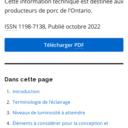
Cette information technique est destinée aux
producteurs de porc de l'Ontario.
ISSN
1198-7138, Publié octobre 2022
Télécharger
PDF
Dans cette page
Passer
cette
navigation
Introduction
de
Terminologie de l’éclairage
page
Niveaux de luminosité à atteindre
Éléments à considérer pour la conception et