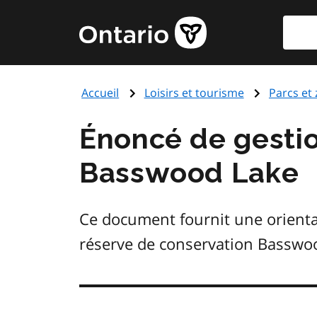
Aller
Reche
Page
au
d'accueil
contenu
du
principal
gouvernement
Accueil
Loisirs et tourisme
Parcs et
de
l'Ontario
Énoncé de gestio
Basswood Lake
Ce document fournit une orientati
réserve de conservation Basswoo