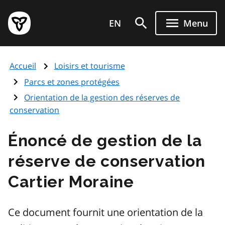
Aller
Page
au
EN
Menu
d'accueil
contenu
du
principal
gouvernement
Accueil
Loisirs et tourisme
de
l'Ontario
Parcs et zones protégées
Orientation de la gestion des réserves de
conservation
Énoncé de gestion de la
réserve de conservation
Cartier Moraine
Ce document fournit une orientation de la