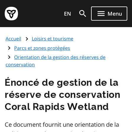
Aller
Page
au
EN
Menu
d'accueil
contenu
du
principal
gouvernement
Accueil
Loisirs et tourisme
de
l'Ontario
Parcs et zones protégées
Orientation de la gestion des réserves de
conservation
Énoncé de gestion de la
réserve de conservation
Coral Rapids Wetland
Ce document fournit une orientation de la