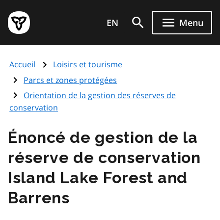
Aller
Page
au
EN
Menu
d'accueil
contenu
du
principal
gouvernement
Accueil
Loisirs et tourisme
de
l'Ontario
Parcs et zones protégées
Orientation de la gestion des réserves de
conservation
Énoncé de gestion de la
réserve de conservation
Island Lake Forest and
Barrens