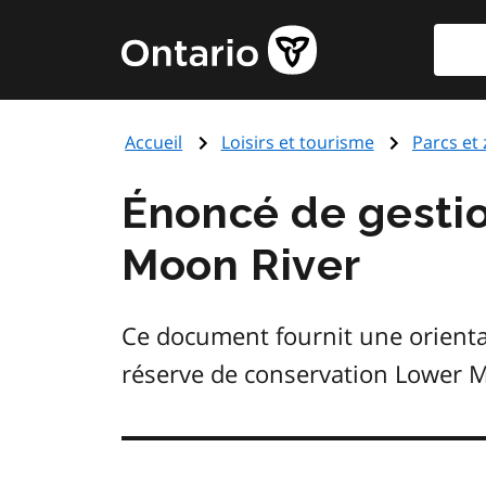
Aller
Reche
Page
au
d'accueil
contenu
du
principal
gouvernement
Accueil
Loisirs et tourisme
Parcs et
de
l'Ontario
Énoncé de gestio
Moon River
Ce document fournit une orientati
réserve de conservation Lower M