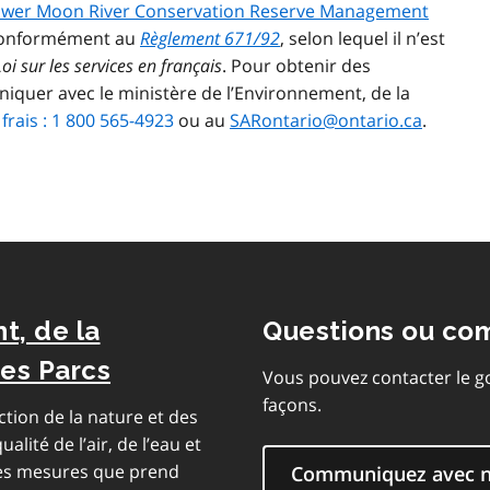
ower Moon River Conservation Reserve Management
 conformément au
Règlement 671/92
, selon lequel il n’est
Loi sur les services en français
. Pour obtenir des
iquer avec le ministère de l’Environnement, de la
frais : 1 800 565-4923
ou au
SARontario@ontario.ca
.
t, de la
Questions ou co
des Parcs
Vous pouvez contacter le g
façons.
ction de la nature et des
alité de l’air, de l’eau et
 les mesures que prend
Communiquez avec 