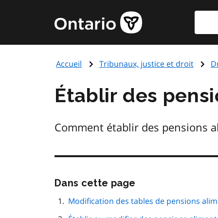
Aller
Reche
Page
au
d'accueil
contenu
du
principal
gouvernement
Accueil
Tribunaux, justice et droit
Dr
de
l'Ontario
Établir des pens
Comment établir des pensions ali
Passer
Dans cette page
cette
navigation
Modification des tables de pensions ali
de