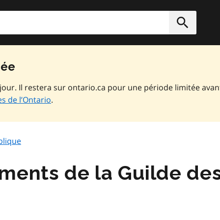
rcher
Soumett
vée
jour. Il restera sur ontario.ca pour une période limitée avan
s de l’Ontario
.
blique
ments de la Guilde de