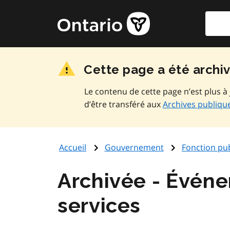
Aller
Reche
Page
au
d'accueil
contenu
du
principal
gouvernement
Cette page a été archi
de
l'Ontario
Le contenu de cette page n’est plus à 
d’être transféré aux
Archives publique
Accueil
Gouvernement
Fonction pu
Événe
services