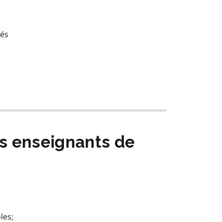
tés
es enseignants de
les;