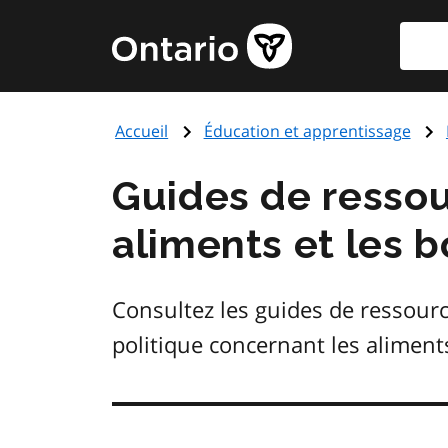
Aller
Reche
Page
au
d'accueil
contenu
du
principal
gouvernement
Accueil
Éducation et apprentissage
de
l'Ontario
Guides de ressou
aliments et les b
Consultez les guides de ressource
politique concernant les aliments