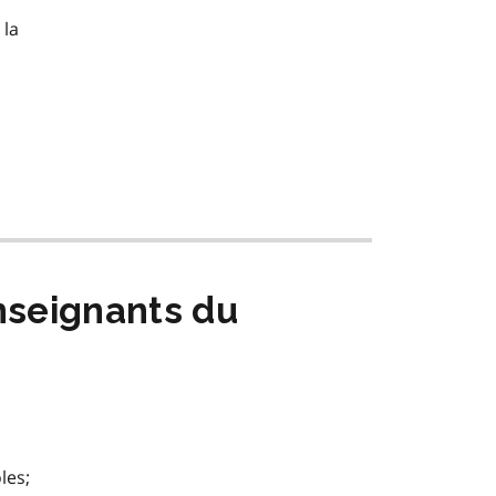
 la
nseignants du
les;