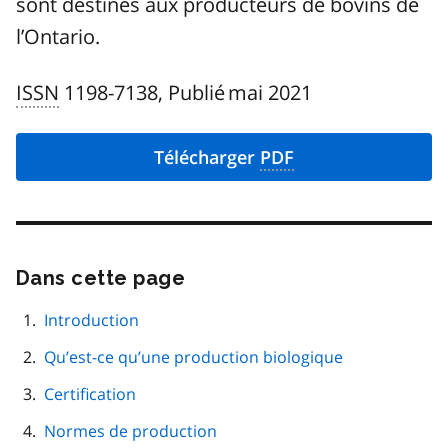
sont destinés aux producteurs de bovins de
l’Ontario.
ISSN
1198-7138, Publié mai 2021
Télécharger
PDF
Dans cette page
Passer
cette
navigation
Introduction
de
Qu’est-ce qu’une production biologique
page
Certification
Normes de production