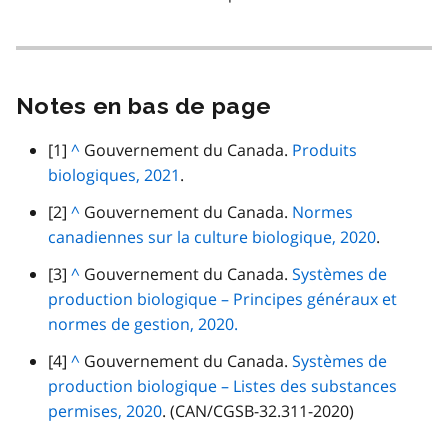
Notes en bas de page
note
[1]
R
^
Gouvernement du Canada.
Produits
de
biologiques, 2021
e
.
bas
t
note
[2]
R
^
Gouvernement du Canada.
Normes
de
o
de
canadiennes sur la culture biologique, 2020
e
.
page
u
bas
t
note
[3]
R
^
Gouvernement du Canada.
Systèmes de
r
de
o
de
production biologique – Principes généraux et
e
a
page
u
bas
normes de gestion, 2020.
t
u
r
de
o
p
note
[4]
R
^
Gouvernement du Canada.
Systèmes de
a
page
u
a
de
production biologique – Listes des substances
e
u
r
r
bas
permises, 2020
t
. (CAN/CGSB-32.311-2020)
p
a
a
de
o
a