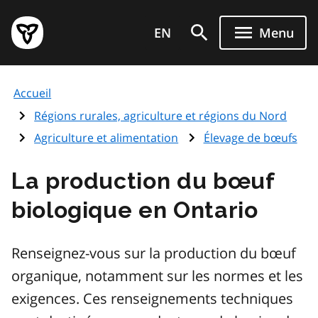
Aller
Page
au
EN
Menu
d'accueil
contenu
du
principal
gouvernement
Accueil
de
l'Ontario
Régions rurales, agriculture et régions du Nord
Agriculture et alimentation
Élevage de bœufs
La production du bœuf
biologique en Ontario
Renseignez-vous sur la production du bœuf
organique, notamment sur les normes et les
exigences. Ces renseignements techniques