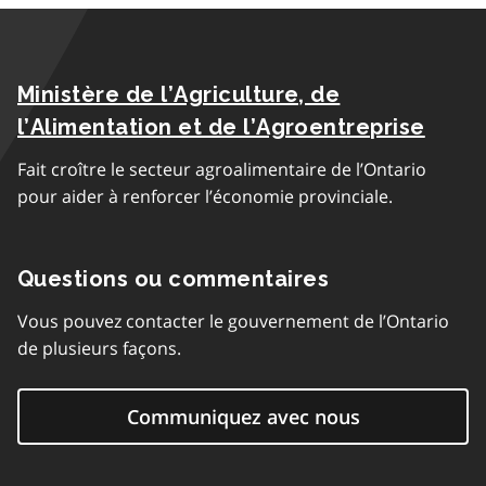
u
g
page
u
r
p
r
r
a
a
a
a
g
r
p
Ministère de l’Agriculture, de
u
r
a
h
p
a
l’Alimentation et de l’Agroentreprise
g
e
a
p
r
Fait croître le secteur agroalimentaire de l’Ontario
r
h
a
pour aider à renforcer l’économie provinciale.
a
e
p
g
h
r
e
Questions ou commentaires
a
p
Vous pouvez contacter le gouvernement de l’Ontario
h
de plusieurs façons.
e
Communiquez avec nous