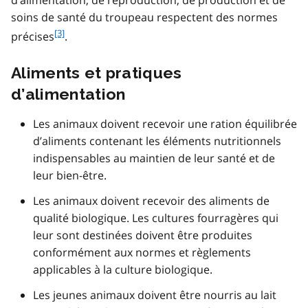
soins de santé du troupeau respectent des normes
f
[3]
précises
.
o
o
Aliments et pratiques
t
n
d’alimentation
o
t
Les animaux doivent recevoir une ration équilibrée
e
d’aliments contenant les éléments nutritionnels
3
indispensables au maintien de leur santé et de
leur bien-être.
Les animaux doivent recevoir des aliments de
qualité biologique. Les cultures fourragères qui
leur sont destinées doivent être produites
conformément aux normes et règlements
applicables à la culture biologique.
Les jeunes animaux doivent être nourris au lait