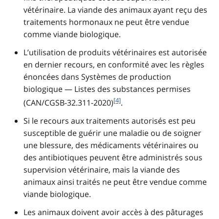
vétérinaire. La viande des animaux ayant reçu des
traitements hormonaux ne peut être vendue
comme viande biologique.
L’utilisation de produits vétérinaires est autorisée
en dernier recours, en conformité avec les règles
énoncées dans Systèmes de production
biologique — Listes des substances permises
f
[4]
(CAN/CGSB-32.311-2020)
.
o
Si le recours aux traitements autorisés est peu
o
t
susceptible de guérir une maladie ou de soigner
n
une blessure, des médicaments vétérinaires ou
o
des antibiotiques peuvent être administrés sous
t
supervision vétérinaire, mais la viande des
e
animaux ainsi traités ne peut être vendue comme
4
viande biologique.
Les animaux doivent avoir accès à des pâturages