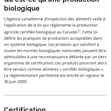
biologique
L’Agence canadienne d’inspection des aliments veille à
l’application de la loi qui réglemente la production
f
[1]
agricole certifiée biologique au Canada
. Cette loi
o
définit les pratiques de production acceptables dans
o
un système biologique. Les produits qui satisfont à
t
toutes les normes biologiques nationales peuvent être
n
admissibles à une reconnaissance délivrée par un tiers
o
t
organisme de certification; ces produits pourront alors
e
être vendus comme aliments « certifiés biologiques ».
1
La réglementation pertinente est entrée en vigueur le
30 juin 2009.
Certification