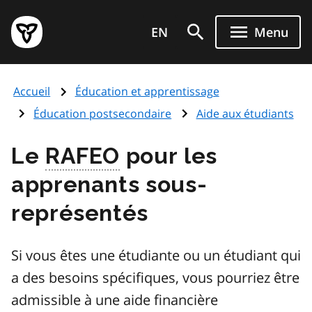
Aller
Page
au
EN
Menu
d'accueil
contenu
du
principal
gouvernement
Accueil
Éducation et apprentissage
de
l'Ontario
Éducation postsecondaire
Aide aux étudiants
Le
RAFEO
pour les
apprenants sous-
représentés
Si vous êtes une étudiante ou un étudiant qui
a des besoins spécifiques, vous pourriez être
admissible à une aide financière