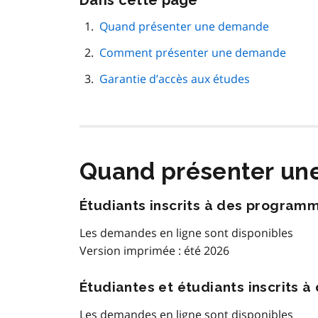
Dans cette page
cette
navigation
Quand présenter une demande
de
Comment présenter une demande
page
Garantie d’accès aux études
Quand présenter u
Étudiants inscrits à des program
Les demandes en ligne sont disponibles
Version imprimée : été 2026
Étudiantes et étudiants inscrits 
Les demandes en ligne sont disponibles