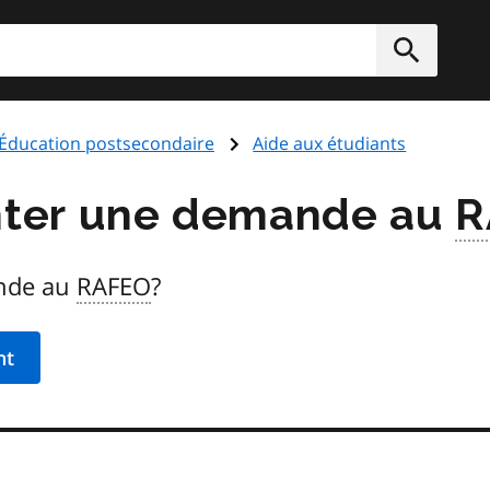
rcher
Soumett
Éducation postsecondaire
Aide aux étudiants
ter une demande au
R
nde au
RAFEO
?
nt